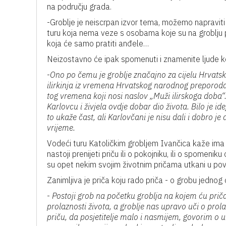
na području grada.
-Groblje je neiscrpan izvor tema, možemo napraviti
turu koja nema veze s osobama koje su na groblju
koja će samo pratiti anđele…
Neizostavno će ipak spomenuti i znamenite ljude k
-
Ono po čemu je groblje značajno za cijelu Hrvatsku
ilirkinja iz vremena Hrvatskog narodnog preporoda.
tog vremena koji nosi naslov „Muži ilirskoga doba“.
Karlovcu i živjela ovdje dobar dio života. Bilo je id
to ukaže čast, ali Karlovčani je nisu dali i dobro je
vrijeme.
Vodeći turu Katoličkim grobljem Ivančica kaže ima n
nastoji prenijeti priču ili o pokojniku, ili o spomeniku 
su opet nekim svojim životnim pričama utkani u pov
Zanimljiva je priča koju rado priča - o grobu jedno
-
Postoji grob na početku groblja na kojem ću pričat
prolaznosti života, a groblje nas upravo uči o prola
priču, da posjetitelje malo i nasmijem, govorim o 