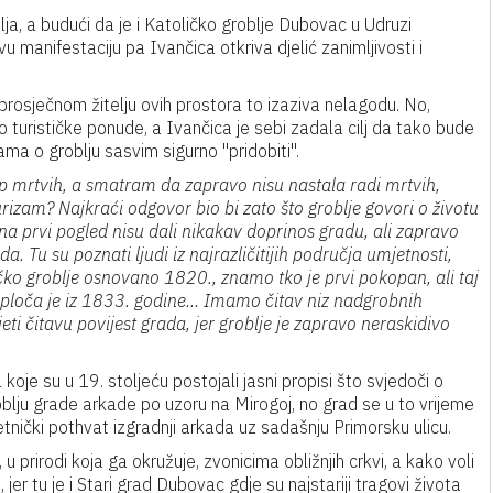
a, a budući da je i Katoličko groblje Dubovac u Udruzi
vu manifestaciju pa Ivančica otkriva djelić zanimljivosti i
rosječnom žitelju ovih prostora to izaziva nelagodu. No,
o turističke ponude, a Ivančica je sebi zadala cilj da tako bude
ma o groblju sasvim sigurno ''pridobiti''.
p mrtvih, a smatram da zapravo nisu nastala radi mrtvih,
turizam? Najkraći odgovor bio bi zato što groblje govori o životu
i na prvi pogled nisu dali nikakav doprinos gradu, ali zapravo
da. Tu su poznati ljudi iz najrazličitijih područja umjetnosti,
čko groblje osnovano 1820., znamo tko je prvi pokopan, ali taj
 ploča je iz 1833. godine… Imamo čitav niz nadgrobnih
eti čitavu povijest grada, jer groblje je zapravo neraskidivo
koje su u 19. stoljeću postojali jasni propisi što svjedoči o
roblju grade arkade po uzoru na Mirogoj, no grad se u to vrijeme
etnički pothvat izgradnji arkada uz sadašnju Primorsku ulicu.
, u prirodi koja ga okružuje, zvonicima obližnjih crkvi, a kako voli
jer tu je i Stari grad Dubovac gdje su najstariji tragovi života