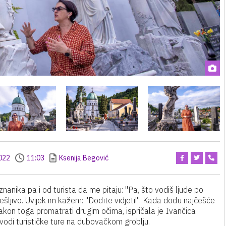
022
11:03
Ksenija Begović
anika pa i od turista da me pitaju: ''Pa, što vodiš ljude po
ešljivo. Uvijek im kažem: ''Dođite vidjeti!''. Kada dođu najčešće
akon toga promatrati drugim očima, ispričala je Ivančica
a vodi turističke ture na dubovačkom groblju.