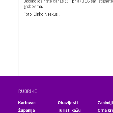
Ukoliko još niste danas (3. lipnja) u 18 sati stigne
grobovima.
Foto: Dinko Neskusil
RUBRIKE
Karlovac
Obavijesti
Zanimlji
Županija
Turisti kažu
Crna kr