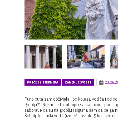
03.06.2
PRIČE IZ TJEDNIKA
ZANIMLJIVOSTI
Puno puta sam doživjela i od kolega vodiča i od pozn
groblju?''. Nekad je to pitanje i sarkastično i podsmj
zaborave da su na groblju i sigurna sam da će ga n
Šebalj, turistički vodič (između ostalog) koja jedin