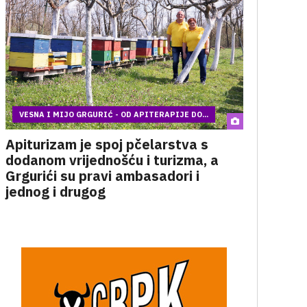
VESNA I MIJO GRGURIĆ - OD APITERAPIJE DO...
Apiturizam je spoj pčelarstva s
dodanom vrijednošću i turizma, a
Grgurići su pravi ambasadori i
jednog i drugog