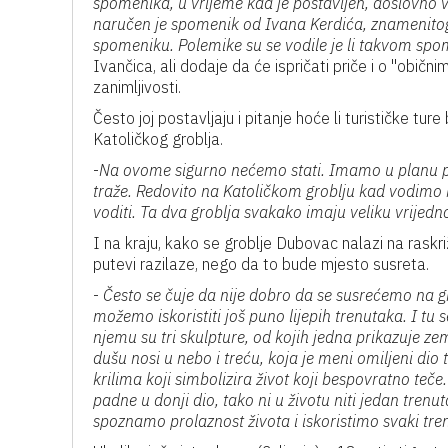
spomenika, u vrijeme kad je postavljen, doslovno
naručen je spomenik od Ivana Kerdića, znamenitog 
spomeniku. Polemike su se vodile je li takvom spo
Ivančica, ali dodaje da će ispričati priče i o ''obični
zanimljivosti.
Često joj postavljaju i pitanje hoće li turističke tur
Katoličkog groblja.
-
Na ovome sigurno nećemo stati. Imamo u planu proš
traže. Redovito na Katoličkom groblju kad vodimo n
voditi. Ta dva groblja svakako imaju veliku vrijedno
I na kraju, kako se groblje Dubovac nalazi na raskr
putevi razilaze, nego da to bude mjesto susreta.
-
Često se čuje da nije dobro da se susrećemo na gro
možemo iskoristiti još puno lijepih trenutaka. I tu
njemu su tri skulpture, od kojih jedna prikazuje ze
dušu nosi u nebo i treću, koja je meni omiljeni dio t
krilima koji simbolizira život koji bespovratno teč
padne u donji dio, tako ni u životu niti jedan trenu
spoznamo prolaznost života i iskoristimo svaki tre