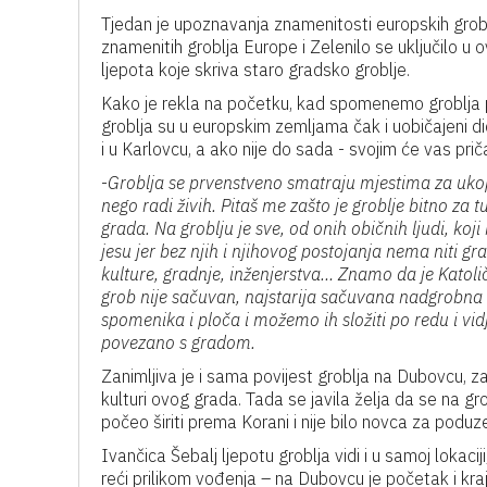
Tjedan je upoznavanja znamenitosti europskih groblj
znamenitih groblja Europe i Zelenilo se uključilo u o
ljepota koje skriva staro gradsko groblje.
Kako je rekla na početku, kad spomenemo groblja p
groblja su u europskim zemljama čak i uobičajeni di
i u Karlovcu, a ako nije do sada - svojim će vas priča
-
Groblja se prvenstveno smatraju mjestima za uko
nego radi živih. Pitaš me zašto je groblje bitno za 
grada. Na groblju je sve, od onih običnih ljudi, koj
jesu jer bez njih i njihovog postojanja nema niti gra
kulture, gradnje, inženjerstva… Znamo da je Katoli
grob nije sačuvan, najstarija sačuvana nadgrobna
spomenika i ploča i možemo ih složiti po redu i vidj
povezano s gradom.
Zanimljiva je i sama povijest groblja na Dubovcu, za 
kulturi ovog grada. Tada se javila želja da se na g
počeo širiti prema Korani i nije bilo novca za poduz
Ivančica Šebalj ljepotu groblja vidi i u samoj lokaciji
reći prilikom vođenja – na Dubovcu je početak i kraj, 