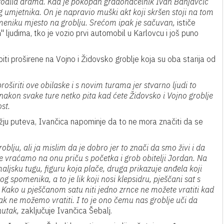
 vodila drama. Kad je pokopan gradonačelnik Ivan Banjavčić
umjetnika. On je napravio muški akt koji skršen stoji na tom
meniku mjesto na groblju. Srećom ipak je sačuvan,
ističe
m'' ljudima, tko je vozio prvi automobil u Karlovcu i još puno
e biti proširene na Vojno i Židovsko groblje koja su oba starija od
iriti ove obilaske i s novim turama jer stvarno ljudi to
akon svake ture netko pita kad ćete Židovsko i Vojno groblje
st.
ižju puteva, Ivančica napominje da to ne mora značiti da se
blju, ali ja mislim da je dobro jer to znači da smo živi i da
 se vraćamo na onu priču s početka i grob obitelji Jordan. Na
maljsku tugu, figuru koja plače, druga prikazuje anđela koji
og spomenika, a to je lik koji nosi klepsidru, pješčani sat s
e. Kako u pješčanom satu niti jedno zrnce ne možete vratiti kad
tak ne možemo vratiti. I to je ono čemu nas groblje uči da
nutak,
zaključuje Ivančica Šebalj.