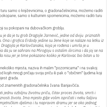
 turu samo o književnicima, o gradonačelnicima, možemo raditi
 pokopane, samo o kulturnim spomenicima, možemo raditi turu
oji su pokopani na dubovačkom groblju.
 je da je tu grob Dragojle Jarnević, jedne od dviju priznatih
 Ona i grofica Erdody jedine su žene koje se nalaze na letku iz
 Dragojla je Karlovčanaka, koja je rođena i umrla je u
eja da ju se sahrani na Mirogoju s ostalim ilircima i da joj se na
 da nisu jer je time pokazano koliko je Karlovac bio bitan u to
ekoliko mjesta, naziva ih malim ''pozornicama'' i na svakoj
od kojih mnogi pričaju svoju priču ili pak o ''običnim'' ljudima koji
ijest grada.
g od znamenitih gradonačelnika Ivana Banjavčića.
i jednu ozbiljnu životnu priču, čitav proces života, smrti i
znosti života. Ima mjesto gdje volim ispričati i neku šaljivu
umjetničkim djelima i tu napravim dramu jer se oko jednog