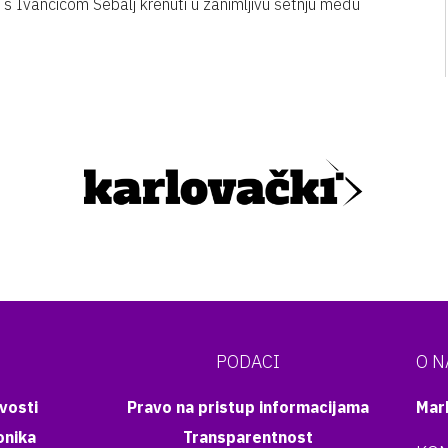
te s Ivančicom Šebalj krenuti u zanimljivu šetnju među
PODACI
O 
vosti
Pravo na pristup informacijama
Mar
onika
Transparentnost