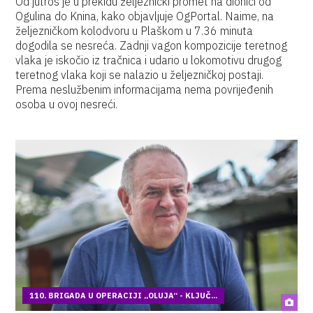
Od jutros je u prekidu željeznički promet na dionici od
Ogulina do Knina, kako objavljuje OgPortal. Naime, na
željezničkom kolodvoru u Plaškom u 7.36 minuta
dogodila se nesreća. Zadnji vagon kompozicije teretnog
vlaka je iskočio iz tračnica i udario u lokomotivu drugog
teretnog vlaka koji se nalazio u željezničkoj postaji.
Prema neslužbenim informacijama nema povrijeđenih
osoba u ovoj nesreći.
110. BRIGADA U OPERACIJI „OLUJA“ - KLJUČ...