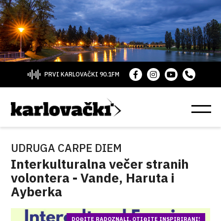
PRVI KARLOVAČKI 90.1FM
UDRUGA CARPE DIEM
Interkulturalna večer stranih
volontera - Vande, Haruta i
Ayberka
DOĐITE RADOZNALI, OTIĐITE INSPIRIRANI!