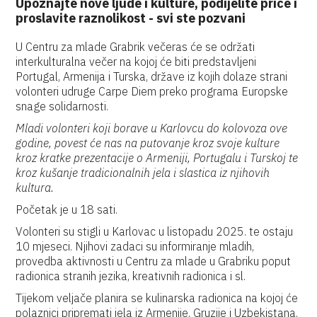
Upoznajte nove ljude i kulture, podijelite priče i
proslavite raznolikost - svi ste pozvani
U Centru za mlade Grabrik večeras će se održati
interkulturalna večer na kojoj će biti predstavljeni
Portugal, Armenija i Turska, države iz kojih dolaze strani
volonteri udruge Carpe Diem preko programa Europske
snage solidarnosti.
Mladi volonteri koji borave u Karlovcu do kolovoza ove
godine, povest će nas na putovanje kroz svoje kulture
kroz kratke prezentacije o Armeniji, Portugalu i Turskoj te
kroz kušanje tradicionalnih jela i slastica iz njihovih
kultura.
Početak je u 18 sati.
Volonteri su stigli u Karlovac u listopadu 2025. te ostaju
10 mjeseci. Njihovi zadaci su informiranje mladih,
provedba aktivnosti u Centru za mlade u Grabriku poput
radionica stranih jezika, kreativnih radionica i sl.
Tijekom veljače planira se kulinarska radionica na kojoj će
polaznici pripremati jela iz Armenije, Gruzije i Uzbekistana.