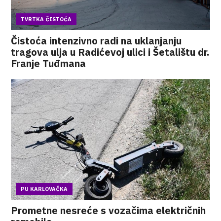
TVRTKA ČISTOĆA
Čistoća intenzivno radi na uklanjanju
tragova ulja u Radićevoj ulici i Šetalištu dr.
Franje Tuđmana
PU KARLOVAČKA
Prometne nesreće s vozačima električnih