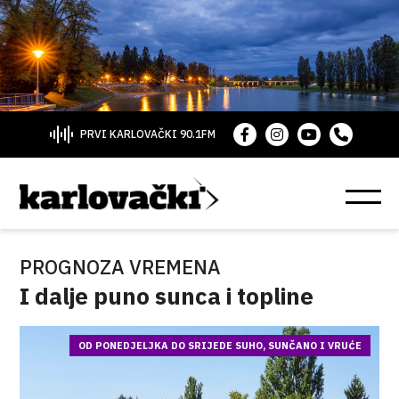
PRVI KARLOVAČKI 90.1FM
PROGNOZA VREMENA
I dalje puno sunca i topline
OD PONEDJELJKA DO SRIJEDE SUHO, SUNČANO I VRUĆE