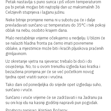
Petak nastavlja s puno sunca i još višom temperaturom
pa bi petak mogao biti najtopliji dan uz maksimalnih 36
Celzijevih stupnjeva i laganu južinu.
Neke bitnije promjene nema ni u subotu pa će i dalje
prevladavati sunčano uz temperaturu do 35°C i tek pokoji
oblak na nebu, osobito krajem dana.
Malo nestabilnije vrijeme očekujemo u nedjelju. U blizini će
se nalaziti hladna fronta pa ćemo imati povremene
oblake, a mjestimice može biti i kraćih pljuskova praćenih
grmljavinom.
Uz okretanje vjetra na sjeverac trebalo bi doći i do
osvježenja. No, to u ovom trenutku izgleda kao kratka i
bezazlena promjena jer će se već početkom novog
tjedna opet vratiti sunce i vrućina.
Tako dani od ponedjeljka do srijede opet izgledaju suho,
sunčano i vruće.
Sunčano i vruće vrijeme će se zadržavati i na Jadranu pa
su oni koji idu na kasniji godišnji napravili pun pogodak.
Prognozu napisao: Kristijan Božarov