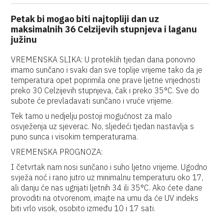
Petak bi mogao biti najtopliji dan uz
maksimalnih 36 Celzijevih stupnjeva i laganu
južinu
VREMENSKA SLIKA: U proteklih tjedan dana ponovno
imamo sunčano i svaki dan sve toplije vrijeme tako da je
temperatura opet poprimila one prave ljetne vrijednosti
preko 30 Celzijevih stupnjeva, čak i preko 35°C. Sve do
subote će prevladavati sunčano i vruće vrijeme.
Tek tamo u nedjelju postoji mogućnost za malo
osvježenja uz sjeverac. No, sljedeći tjedan nastavlja s
puno sunca i visokim temperaturama.
VREMENSKA PROGNOZA:
I četvrtak nam nosi sunčano i suho ljetno vrijeme. Ugodno
svježa noć i rano jutro uz minimalnu temperaturu oko 17,
ali danju će nas ugrijati ljetnih 34 ili 35°C. Ako ćete dane
provoditi na otvorenom, imajte na umu da će UV indeks
biti vrlo visok, osobito između 10 i 17 sati.