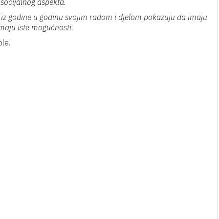
z socijalnog aspekta.
i iz godine u godinu svojim radom i djelom pokazuju da imaju
emaju iste mogućnosti.
ole.