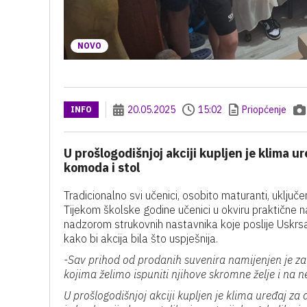
NOVO
20.05.2025
15:02
Priopćenje
INFO
U prošlogodišnjoj akciji kupljen je klima u
komoda i stol
Tradicionalno svi učenici, osobito maturanti, uključ
Tijekom školske godine učenici u okviru praktične na
nadzorom strukovnih nastavnika koje poslije Uskrs
kako bi akcija bila što uspješnija.
-Sav prihod od prodanih suvenira namijenjen je z
kojima želimo ispuniti njihove skromne želje i na n
U prošlogodišnjoj akciji kupljen je klima uređaj za