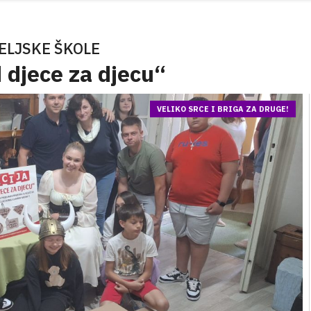
ELJSKE ŠKOLE
 djece za djecu“
VELIKO SRCE I BRIGA ZA DRUGE!