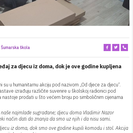
Šumarska škola
ređaj za djecu iz doma, dok je ove godine kupljena
eni su u humanitarnu akciju pod nazivom „Od djece za djecu“.
stave izrađuju različite suvenire u školskoj radionici pod
a nastoje prodati u što većem broju po simboličnim cijenama
a naše najmlađe sugrađane; djecu doma Vladimir Nazor
eki način dati do znanja da smo uz njih i da nisu sami.
 djecu iz doma, dok smo ove godine kupili komodu i stol. Akcija