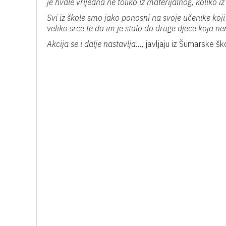
je hvale vrijedna ne toliko iz materijalnog, koliko i
Svi iz škole smo jako ponosni na svoje učenike koj
veliko srce te da im je stalo do druge djece koja n
Akcija se i dalje nastavlja…,
javljaju iz Šumarske šk