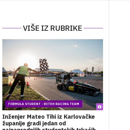
VIŠE IZ RUBRIKE
FORMULA STUDENT - RITEH RACING TEAM
Inženjer Mateo Tihi iz Karlovačke
županije gradi jedan od
najnaprednijih studentskih trkaćih