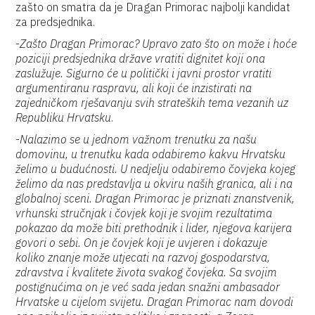
zašto on smatra da je Dragan Primorac najbolji kandidat
za predsjednika.
-
Zašto Dragan Primorac? Upravo zato što on može i hoće
poziciji predsjednika države vratiti dignitet koji ona
zaslužuje. Sigurno će u politički i javni prostor vratiti
argumentiranu raspravu, ali koji će inzistirati na
zajedničkom rješavanju svih strateških tema vezanih uz
Republiku Hrvatsku
.
-
Nalazimo se u jednom važnom trenutku za našu
domovinu, u trenutku kada odabiremo kakvu Hrvatsku
želimo u budućnosti. U nedjelju odabiremo čovjeka kojeg
želimo da nas predstavlja u okviru naših granica, ali i na
globalnoj sceni. Dragan Primorac je priznati znanstvenik,
vrhunski stručnjak i čovjek koji je svojim rezultatima
pokazao da može biti prethodnik i lider, njegova karijera
govori o sebi. On je čovjek koji je uvjeren i dokazuje
koliko znanje može utjecati na razvoj gospodarstva,
zdravstva i kvalitete života svakog čovjeka. Sa svojim
postignućima on je već sada jedan snažni ambasador
Hrvatske u cijelom svijetu. Dragan Primorac nam dovodi