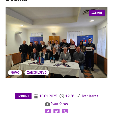
IZBORI
NOVO
ZANIMLJIVO
10.01.2025
12:58
Ivan Karas
IZBORI
Ivan Karas