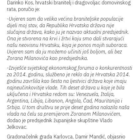
Darinko Kos, hrvatski branitelj i dragovoljac domovinskog
rata, poručio je:
-
Uvjeren sam da velika većina braniteljske populacije
dijeli moj stav, da Republika Hrvatska država nije
slučajna država, kako ju je nazvao aktualni predsjednik.
Ona je stvorena na krvi i žrtvi koju smo dali stvarajući
našu neovisnu Hrvatsku, koja je ponos mojih suboraca.
Uvjeren sam da ju možemo učiniti još boljom, ali bez
Zorana Milanovića kao predsjednika.
-
Izvješće svjetskog ekonomskog foruma o konkurentnosti
za 2014. godinu, službeno je reklo da je Hrvatska 2014.
godinu završila kao šesta na ljestvici država koje imaju
najneučinkovitije vlade. Tih deset država u koje je bila
uključena i Hrvatska redom su: Venezuela, Italija,
Argentina, Libija, Libanon, Angola, Čad, Mauritanija i
Srbija. U tom društvu se prije deset godina nalazila naša
vlada na čelu sa premijerom Zoranom Milanovićem
,
dodao je predsjednik županijske skupštine Vlado
Jelkovac.
Gradonačelnik grada Karlovca, Damir Mandić, objasnio