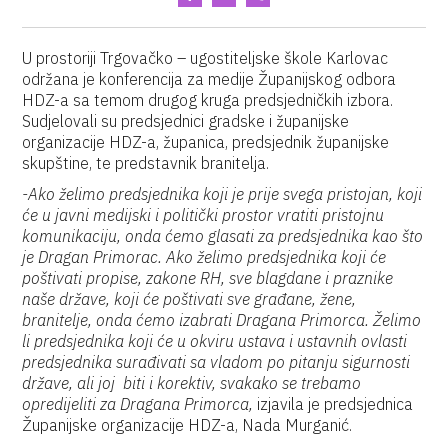
U prostoriji Trgovačko – ugostiteljske škole Karlovac
održana je konferencija za medije Županijskog odbora
HDZ-a sa temom drugog kruga predsjedničkih izbora.
Sudjelovali su predsjednici gradske i županijske
organizacije HDZ-a, županica, predsjednik županijske
skupštine, te predstavnik branitelja.
-Ako želimo predsjednika koji je prije svega pristojan, koji
će u javni medijski i politički prostor vratiti pristojnu
komunikaciju, onda ćemo glasati za predsjednika kao što
je Dragan Primorac. Ako želimo predsjednika koji će
poštivati propise, zakone RH, sve blagdane i praznike
naše države, koji će poštivati sve građane, žene,
branitelje, onda ćemo izabrati Dragana Primorca. Želimo
li predsjednika koji će u okviru ustava i ustavnih ovlasti
predsjednika surađivati sa vladom po pitanju sigurnosti
države, ali joj biti i korektiv, svakako se trebamo
opredijeliti za Dragana Primorca,
izjavila je predsjednica
Županijske organizacije HDZ-a, Nada Murganić.