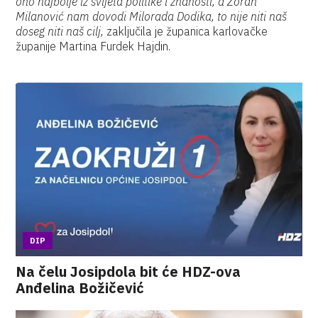
ono najbolje iz svijeta politike i znanosti, a Zoran
Milanović nam dovodi Milorada Dodika, to nije niti naš
doseg niti naš cilj,
zaključila je županica karlovačke
županije Martina Furdek Hajdin.
DIP
Na čelu Josipdola bit će HDZ-ova
Anđelina Božičević