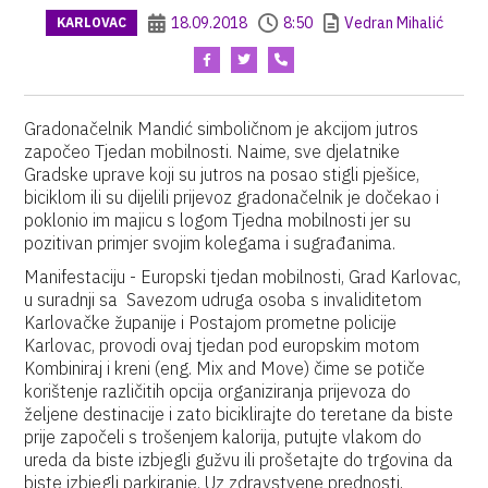
18.09.2018
8:50
Vedran Mihalić
KARLOVAC
Gradonačelnik Mandić simboličnom je akcijom jutros
započeo Tjedan mobilnosti. Naime, sve djelatnike
Gradske uprave koji su jutros na posao stigli pješice,
biciklom ili su dijelili prijevoz gradonačelnik je dočekao i
poklonio im majicu s logom Tjedna mobilnosti jer su
pozitivan primjer svojim kolegama i sugrađanima.
Manifestaciju - Europski tjedan mobilnosti, Grad Karlovac,
u suradnji sa Savezom udruga osoba s invaliditetom
Karlovačke županije i Postajom prometne policije
Karlovac, provodi ovaj tjedan pod europskim motom
Kombiniraj i kreni (eng. Mix and Move) čime se potiče
korištenje različitih opcija organiziranja prijevoza do
željene destinacije i zato biciklirajte do teretane da biste
prije započeli s trošenjem kalorija, putujte vlakom do
ureda da biste izbjegli gužvu ili prošetajte do trgovina da
biste izbjegli parkiranje. Uz zdravstvene prednosti,