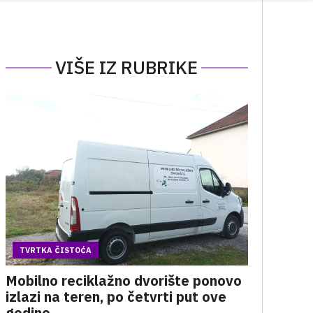
VIŠE IZ RUBRIKE
TVRTKA ČISTOĆA
Mobilno reciklažno dvorište ponovo
izlazi na teren, po četvrti put ove
godine