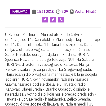
15.11.2018
7:29
Vedran Mihalić
KARLOVAC
U Svetom Martinu na Muri od utorka do četvrtka
održavaju se 11. Dani elektroničkih medija, koji se sastoje
od 11. Dana interneta, 11. Dana televizije i 24. Dana
radija. U utorak prvog dana manifestacije održani su
Sabor Hrvatske udruge radijskih nakladnika HURIN i
Sjednica Nacionalne udruge televizija NUT. Na Saboru
HURIN-a direktor Hrvatskog radio Karlovca Matija
Perković izabran je za predsjednika Stegovnog suda.
Najsvečaniji dio prvog dana manifestacije bila je dodjela
godišnjih HURIN-ovih novinarskih radijskih nagrada.
Glavna nagrada dodjele došla je u Hrvatski radio
Karlovac. Glavni urednik Branko Obradović primio je
nagradu za životno djelo, koju mu je predao predsjednik
Hrvatske udruge radijskih nakladnika Željko Švenda.
Obradović ove godine obilježava 40 rada u mediji i 35