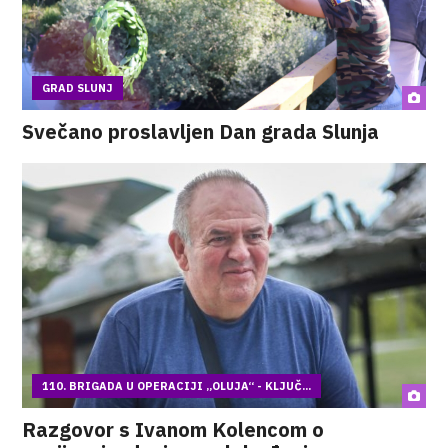
GRAD SLUNJ
Svečano proslavljen Dan grada Slunja
110. BRIGADA U OPERACIJI „OLUJA“ - KLJUČ...
Razgovor s Ivanom Kolencom o