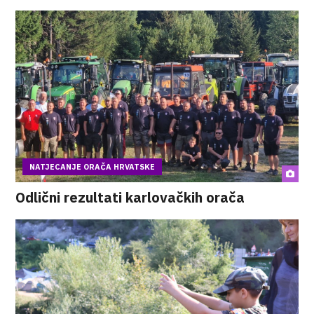
NATJECANJE ORAČA HRVATSKE
Odlični rezultati karlovačkih orača