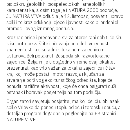
bioloških, geoloških, biospeleoloških i arheoloških
karakteristika, a osim toga je i NATURA 2000 područje,
JU NATURA VIVA odlučila je 12. listopad, posvetiti upravo
spilji i to kroz edukaciju djece i javnosti kako bi pridonijeli
promociji ovog iznimnog područja.
Kroz radionice i predavanja svi zainteresirani dobiti će širu
sliku potrebe zaštite i očuvanja prirodnih vrijednosti i
znamenitosti, a u suradnji s lokalnom zajednicom,
Ustanova želi potaknuti gospodarski razvoj lokalne
zajednice. Želja im je u dogledno vrijeme ovaj lokalitet
prezentirati kao vrlo važan za lokalnu zajednicu i čitav
kraj, koji može postati motor razvoja i ključan za
stvaranje održivog eko-turističkog odredišta, koje će
ponuditi različite aktivnosti, koje će onda osigurati duži
ostanak i boravak posjetitelja na tom području.
Organizatori savjetuju posjetiteljima koji će ići u obilazak
spilje Vrlovke da ponesu toplu odjeću i terensku obuću, a
detaljan program događanja pogledajte na FB stranici
NATURE VIVE.