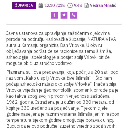
12.10.2018
9:48
Vedran Mihalić
ŽUPANIJA
Javna ustanova za upravljanje zaštićenim dijelovima
prirode na području Karlovačke županije, NATURA VIVA
sutra u Kamanju organizira Dan Vrlovke. U okviru
obilježavanja održat će se radionice na temu šišmiša,
arheologije i speleologije a posjet spilji Vrlovki bit će
moguće obići uz stručno vodstvo.
Planirana su i dva predavanja, koja počinju u 20 sati, pod
nazivom „Kako u spilji Vrlovka žive šišmiši“ i „Što nam
pričaju arheološki nalazi oko spilje Vrlovke“. Inače spilja
Vrlovka vrijedan je geomorfološki spomenik prirode pa je
kao takva zbog svojih prirodnih vrijednosti zaštićena
1962. godine. Istražena je u dužini od 380 metara, od
kojih je 330 uređeno za posjećivanje. Tijekom cijele
godine naseljena je raznim vrstama šišmiša jer im raspon
temperatura tijekom godine omogućuje boravak u njoj.
Budući da je ovo područje izuzetno vrijedno zbog svojih