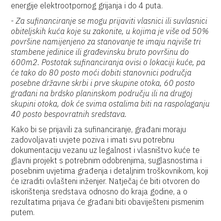
energije elektrootpornog grijanja i do 4 puta.
-
Za sufinanciranje se mogu prijaviti vlasnici ili suvlasnici
obiteljskih kuća koje su zakonite, u kojima je više od 50%
površine namijenjeno za stanovanje te imaju najviše tri
stambene jedinice ili građevinsku bruto površinu do
600m2. Postotak sufinanciranja ovisi o lokaciji kuće, pa
će tako do 80 posto moći dobiti stanovnici područja
posebne državne skrbi i prve skupine otoka, 60 posto
građani na brdsko planinskom području ili na drugoj
skupini otoka, dok će svima ostalima biti na raspolaganju
40 posto bespovratnih sredstava.
Kako bi se prijavili za sufinanciranje, građani moraju
zadovoljavati uvjete poziva i imati svu potrebnu
dokumentaciju vezanu uz legalnost i vlasništvo kuće te
glavni projekt s potrebnim odobrenjima, suglasnostima i
posebnim uvjetima građenja i detaljnim troškovnikom, koji
će izraditi ovlašteni inženjer. Natječaj će biti otvoren do
iskorištenja sredstava odnosno do kraja godine, a o
rezultatima prijava će građani biti obaviješteni pismenim
putem.