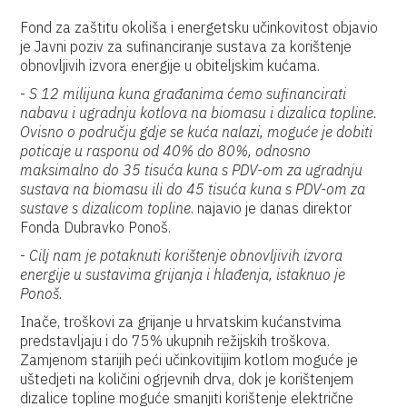
Fond za zaštitu okoliša i energetsku učinkovitost objavio
je Javni poziv za sufinanciranje sustava za korištenje
obnovljivih izvora energije u obiteljskim kućama.
-
S 12 milijuna kuna građanima ćemo sufinancirati
nabavu i ugradnju kotlova na biomasu i dizalica topline.
Ovisno o području gdje se kuća nalazi, moguće je dobiti
poticaje u rasponu od 40% do 80%, odnosno
maksimalno do 35 tisuća kuna s PDV-om za ugradnju
sustava na biomasu ili do 45 tisuća kuna s PDV-om za
sustave s dizalicom topline
. najavio je danas direktor
Fonda Dubravko Ponoš.
-
Cilj nam je potaknuti korištenje obnovljivih izvora
energije u sustavima grijanja i hlađenja, istaknuo je
Ponoš.
Inače, troškovi za grijanje u hrvatskim kućanstvima
predstavljaju i do 75% ukupnih režijskih troškova.
Zamjenom starijih peći učinkovitijim kotlom moguće je
uštedjeti na količini ogrjevnih drva, dok je korištenjem
dizalice topline moguće smanjiti korištenje električne