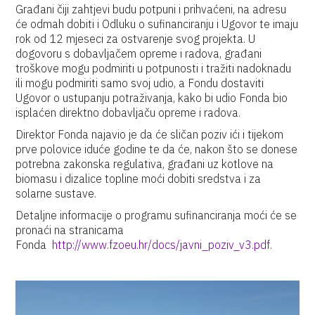
Građani čiji zahtjevi budu potpuni i prihvaćeni, na adresu
će odmah dobiti i Odluku o sufinanciranju i Ugovor te imaju
rok od 12 mjeseci za ostvarenje svog projekta. U
dogovoru s dobavljačem opreme i radova, građani
troškove mogu podmiriti u potpunosti i tražiti nadoknadu
ili mogu podmiriti samo svoj udio, a Fondu dostaviti
Ugovor o ustupanju potraživanja, kako bi udio Fonda bio
isplaćen direktno dobavljaču opreme i radova.
Direktor Fonda najavio je da će sličan poziv ići i tijekom
prve polovice iduće godine te da će, nakon što se donese
potrebna zakonska regulativa, građani uz kotlove na
biomasu i dizalice topline moći dobiti sredstva i za
solarne sustave.
Detaljne informacije o programu sufinanciranja moći će se
pronaći na stranicama
Fonda
http://www.fzoeu.hr/docs/javni_poziv_v3.pdf
.