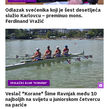
Odlazak svećenika koji je šest desetljeća
služio Karlovcu – preminuo mons.
Ferdinand Vražić
VESLAČKI KLUB "KORANA"
Veslač "Korane" Šime Ravnjak među 10
najboljih na svijetu u juniorskom četvercu
na pariće