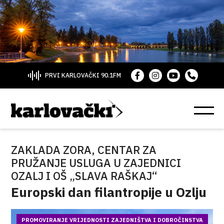
PRVI KARLOVAČKI 90.1FM
ZAKLADA ZORA, CENTAR ZA
PRUŽANJE USLUGA U ZAJEDNICI
OZALJ I OŠ „SLAVA RAŠKAJ“
Europski dan filantropije u Ozlju
PROMOVIRANJE VRIJEDNOSTI ZAJEDNIŠTVA I DOBROČINSTVA