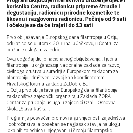
Program uključuje interaktivno druženje djece i
korisnika Centra, radionicu pripreme štrudle i
degustaciju, radionicu prirodne kozmetike te
likovnu i razgovornu radionicu. Počinje od 9 sati
i očekuje se da će trajati do 13 sati
Prvo obilježavanje Europskog dana filantropije u Ozlju,
održat će se u utorak, 30. rujna, u Jaškovu, u Centru za
pružanje usluga u zajednici.
Ovaj događaj dio je nacionalnog obilježavanja „Tjedna
filantropije“ u organizaciji Nacionalne zaklade za razvoj
civilnoga društva u suradnji s Europskom zakladom za
filantropiju i društveni razvoj kao koordinatorom
Hrvatskog foruma zaklada ZaDobro.BIT!
U Ozlju prvo obilježavanje Europskog dana filantropije i
zakladništva zajednički organiziraju Zaklada ZORA,
Centar za pružanje usluga u zajednici Ozalj i Osnovna
škola „Slava Raškaj“.
Program je posvećen promoviranju vrijednosti zajedništva
i dobročinstva, a poseban se naglasak stavlja na ulogu
lokalnih zajednica u njegovanju i širenju filantropske