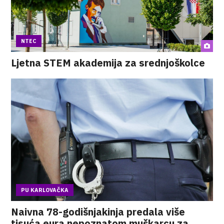
NTEC
Ljetna STEM akademija za srednjoškolce
PU KARLOVAČKA
Naivna 78-godišnjakinja predala više
tisuća eura nepoznatom muškarcu za