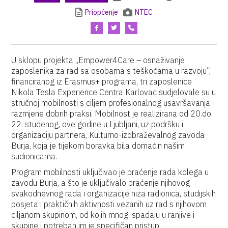
Priopćenje
NTEC
U sklopu projekta „Empower4Care – osnaživanje
zaposlenika za rad sa osobama s teškoćama u razvoju“,
financiranog iz Erasmus+ programa, tri zaposlenice
Nikola Tesla Experience Centra Karlovac sudjelovale su u
stručnoj mobilnosti s ciljem profesionalnog usavršavanja i
razmjene dobrih praksi. Mobilnost je realizirana od 20.do
22. studenog, ove godine u Ljubljani, uz podršku i
organizaciju partnera, Kulturno-izobraževalnog zavoda
Burja, koja je tijekom boravka bila domaćin našim
sudionicama.
Program mobilnosti uključivao je praćenje rada kolega u
zavodu Burja, a što je uključivalo praćenje njihovog
svakodnevnog rada i organizacije niza radionica, studijskih
posjeta i praktičnih aktivnosti vezanih uz rad s njihovom
ciljanom skupinom, od kojih mnogi spadaju u ranjive i
skupine i potreban im je specifičan pristup.