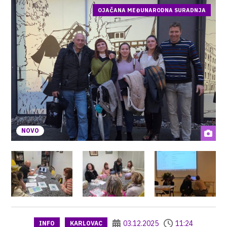
OJAČANA MEĐUNARODNA SURADNJA
NOVO
03.12.2025
11:24
INFO
KARLOVAC