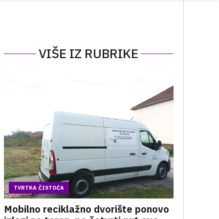
VIŠE IZ RUBRIKE
TVRTKA ČISTOĆA
Mobilno reciklažno dvorište ponovo