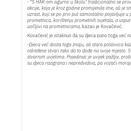
- "
S HAK-om sigurno u školu" tradicionalno se prov
akcije, koja je kroz godine promijenila ime, ali je s
uzrast, koji se po prvi put samostalno pojavljuje 
prometnica, korištenju prometnih svjetala, a uspu
uočljivi na prometnicama,
kazao je Kovačević.
Kovačević je istaknuo da su djeca puno toga već nauči
-
Djeca već dosta toga znaju, ali stara poslovica ka
određene stvari tako da to dođe na svoje mjesto. S
stvarnim uvjetima. Pojedinac je uvijek pažljiv, pro
su djeca razigrana i nepredvidiva, pa vozači moraju