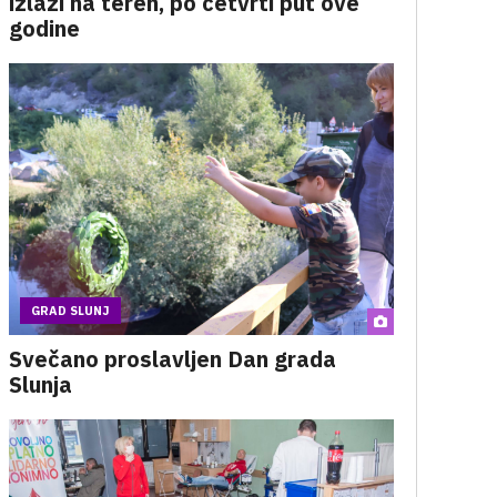
izlazi na teren, po četvrti put ove
godine
GRAD SLUNJ
Svečano proslavljen Dan grada
Slunja