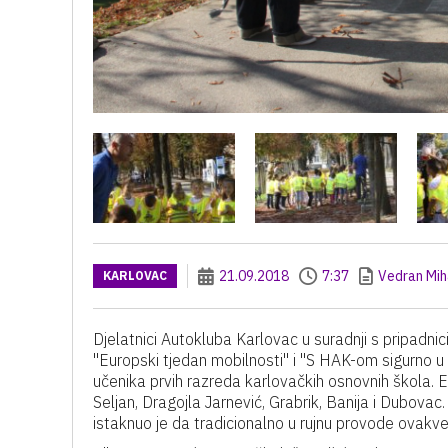
21.09.2018
7:37
Vedran Mih
KARLOVAC
Djelatnici Autokluba Karlovac u suradnji s pripadni
"Europski tjedan mobilnosti" i "S HAK-om sigurno u
učenika prvih razreda karlovačkih osnovnih škola. 
Seljan, Dragojla Jarnević, Grabrik, Banija i Dubova
istaknuo je da tradicionalno u rujnu provode ovakve