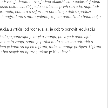
odi već godinama, ove godine obilježili smo pedeset godina
misao ostao isti. Cilj je da se učenici prvih razreda, najmlađi
u prometu, educira o sigurnom ponašanju dok se prelazi
t ih nagradimo s materijalima, koji im pomažu da budu bolje
la u vrtiću i od roditelja, ali je dobro ponoviti edukaciju.
že da je ponavljanje majka znanja, pa vrijedi ponavljati
ve oni to znaju, samo je problem da se to zna odraditi u
blem je kada su djeca u grupi, tada su manje pažljiva. U grupi
 biti uvijek na oprezu,
rekao je Kovačević.