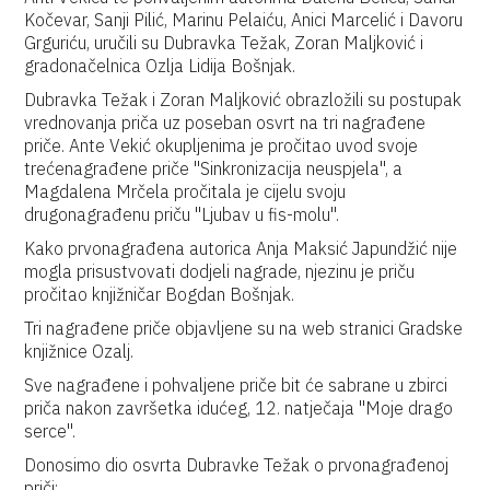
Kočevar, Sanji Pilić, Marinu Pelaiću, Anici Marcelić i Davoru
Grguriću, uručili su Dubravka Težak, Zoran Maljković i
gradonačelnica Ozlja Lidija Bošnjak.
Dubravka Težak i Zoran Maljković obrazložili su postupak
vrednovanja priča uz poseban osvrt na tri nagrađene
priče. Ante Vekić okupljenima je pročitao uvod svoje
trećenagrađene priče "Sinkronizacija neuspjela", a
Magdalena Mrčela pročitala je cijelu svoju
drugonagrađenu priču "Ljubav u fis-molu".
Kako prvonagrađena autorica Anja Maksić Japundžić nije
mogla prisustvovati dodjeli nagrade, njezinu je priču
pročitao knjižničar Bogdan Bošnjak.
Tri nagrađene priče objavljene su na web stranici Gradske
knjižnice Ozalj.
Sve nagrađene i pohvaljene priče bit će sabrane u zbirci
priča nakon završetka idućeg, 12. natječaja "Moje drago
serce".
Donosimo dio osvrta Dubravke Težak o prvonagrađenoj
priči: