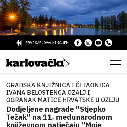
PRVI KARLOVAČKI 90.1FM
GRADSKA KNJIŽNICA I ČITAONICA
IVANA BELOSTENCA OZALJ I
OGRANAK MATICE HRVATSKE U OZLJU
Dodjeljene nagrade "Stjepko
Težak" na 11. međunarodnom
književnom natječaju "Moje