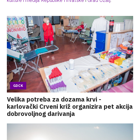
kulture i medija Republike Hrvatske
i
Grad Ozalj
.
GDCK
Velika potreba za dozama krvi -
karlovački Crveni križ organizira pet akcija
dobrovoljnog darivanja