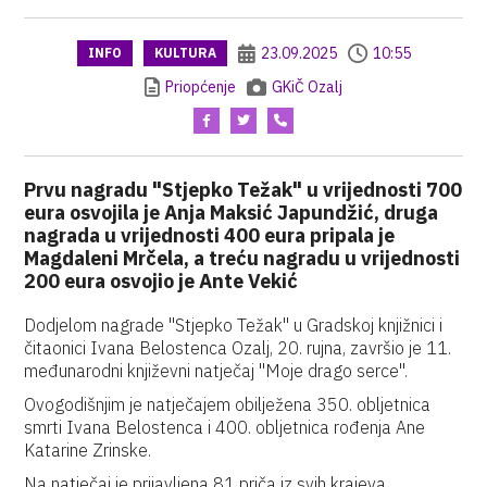
23.09.2025
10:55
INFO
KULTURA
Priopćenje
GKiČ Ozalj
Prvu nagradu "Stjepko Težak" u vrijednosti 700
eura osvojila je Anja Maksić Japundžić, druga
nagrada u vrijednosti 400 eura pripala je
Magdaleni Mrčela, a treću nagradu u vrijednosti
200 eura osvojio je Ante Vekić
Dodjelom nagrade "Stjepko Težak" u Gradskoj knjižnici i
čitaonici Ivana Belostenca Ozalj, 20. rujna, završio je 11.
međunarodni književni natječaj "Moje drago serce".
Ovogodišnjim je natječajem obilježena 350. obljetnica
smrti Ivana Belostenca i 400. obljetnica rođenja Ane
Katarine Zrinske.
Na natječaj je prijavljena 81 priča iz svih krajeva