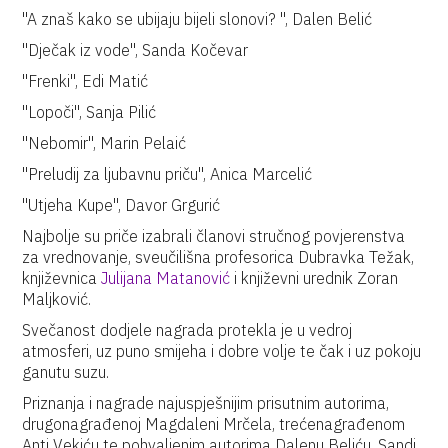
"A znaš kako se ubijaju bijeli slonovi? ", Dalen Belić
"Dječak iz vode", Sanda Kočevar
"Frenki", Edi Matić
"Lopoči", Sanja Pilić
"Nebomir", Marin Pelaić
"Preludij za ljubavnu priču", Anica Marcelić
"Utjeha Kupe", Davor Grgurić
Najbolje su priče izabrali članovi stručnog povjerenstva
za vrednovanje, sveučilišna profesorica Dubravka Težak,
književnica
Julijana Matanović
i književni urednik Zoran
Maljković.
Svečanost dodjele nagrada protekla je u vedroj
atmosferi, uz puno smijeha i dobre volje te čak i uz pokoju
ganutu suzu.
Priznanja i nagrade najuspješnijim prisutnim autorima,
drugonagrađenoj Magdaleni Mrčela, trećenagrađenom
Anti Vekiću te pohvaljenim autorima Dalenu Beliću, Sandi