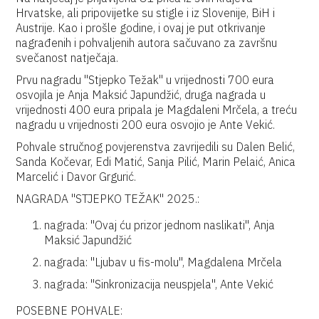
Hrvatske, ali pripovijetke su stigle i iz Slovenije, BiH i
Austrije. Kao i prošle godine, i ovaj je put otkrivanje
nagrađenih i pohvaljenih autora sačuvano za završnu
svečanost natječaja.
Prvu nagradu "Stjepko Težak" u vrijednosti 700 eura
osvojila je Anja Maksić Japundžić, druga nagrada u
vrijednosti 400 eura pripala je Magdaleni Mrčela, a treću
nagradu u vrijednosti 200 eura osvojio je Ante Vekić.
Pohvale stručnog povjerenstva zavrijedili su Dalen Belić,
Sanda Kočevar, Edi Matić, Sanja Pilić, Marin Pelaić, Anica
Marcelić i Davor Grgurić.
NAGRADA "STJEPKO TEŽAK" 2025.:
nagrada: "Ovaj ću prizor jednom naslikati", Anja
Maksić Japundžić
nagrada: "Ljubav u fis-molu", Magdalena Mrčela
nagrada: "Sinkronizacija neuspjela", Ante Vekić
POSEBNE POHVALE: