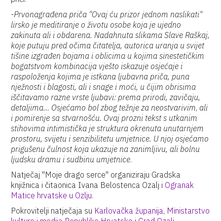
-
Prvonagrađena priča "Ovaj ću prizor jednom naslikati"
lirsko je meditiranje o životu osobe koja je ujedno
zakinuta ali i obdarena. Nadahnuta slikama Slave Raškaj,
koje putuju pred očima čitatelja, autorica uranja u svijet
tišine izgrađen bojama i oblicima u kojima sinestetičkim
bogatstvom kombinacija vješto iskazuje osjećaje i
raspoloženja kojima je istkana ljubavna priča, puna
nježnosti i blagosti, ali i snage i moći, u čijim obrisima
iščitavamo razne vrste ljubavi: prema prirodi, zavičaju,
detaljima… Osjećamo bol zbog težnje za neostvarivim
,
ali
i pomirenje sa stvarnošću. Ovaj prozni tekst s utkanim
stihovima intimistička je struktura okrenuta unutarnjem
prostoru, svijetu i senzibilitetu umjetnice. U njoj osjećamo
prigušenu čulnost koja ukazuje na zanimljivu, ali bolnu
ljudsku dramu i sudbinu umjetnice
.
Natječaj "Moje drago serce" organiziraju Gradska
knjižnica i čitaonica Ivana Belostenca Ozalj i
Ogranak
Matice hrvatske u Ozlju
.
Pokrovitelji natječaja su
Karlovačka županija
,
Ministarstvo