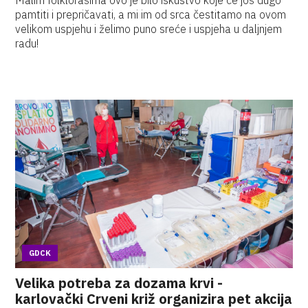
Malim folklorašima ovo je bilo iskustvo koje će još dugo
pamtiti i prepričavati, a mi im od srca čestitamo na ovom
velikom uspjehu i želimo puno sreće i uspjeha u daljnjem
radu!
GDCK
Velika potreba za dozama krvi -
karlovački Crveni križ organizira pet akcija