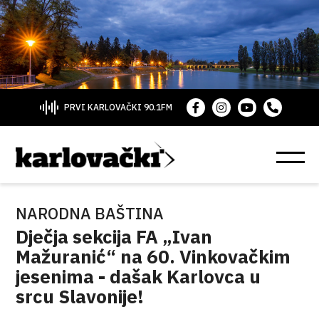
PRVI KARLOVAČKI 90.1FM
NARODNA BAŠTINA
Dječja sekcija FA „Ivan
Mažuranić“ na 60. Vinkovačkim
jesenima - dašak Karlovca u
srcu Slavonije!