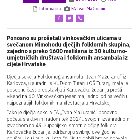
Informacija
FA Ivan Mažuranic
Ponosno su prošetali vinkovačkim ulicama u
svečanom Mimohodu dječjih folklornih skupina,
zajedno s preko 1600 mališana iz 50 kulturno-
umjetničkih društava i folklornih ansambala iz
cijele Hrvatske
Dječja sekcija Folklornog ansambla „Ivan Mažuranić“ iz
Karlovca, u suradnji s KUD-om Turanj i OŠ Turanj, imala je
posebnu čast predstavljati Karlovačku županiju prošli
vikend na 60. Vinkovačkim jesenima, jednoj od najvećih i
najpoznatijih folklornih manifestacija u Hrvatskoj.
Iako je dječja sekcija FA „Ivan Mažuranić“ ponovno
počela s aktivnim radom tek 2024., svojom izvanrednom
izvedbom na 49. županijskoj smotri dječjeg folklora
Karlovačke županije, održanoj u svibnju ove godine,
oduševili su i publiku i stručni žiri te dobili brojne pohvale