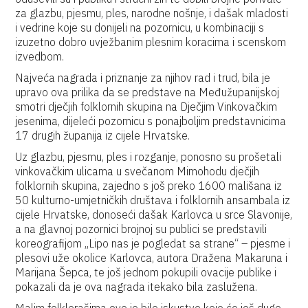
za glazbu, pjesmu, ples, narodne nošnje, i dašak mladosti
i vedrine koje su donijeli na pozornicu, u kombinaciji s
izuzetno dobro uvježbanim plesnim koracima i scenskom
izvedbom.
Najveća nagrada i priznanje za njihov rad i trud, bila je
upravo ova prilika da se predstave na Međužupanijskoj
smotri dječjih folklornih skupina na Dječjim Vinkovačkim
jesenima, dijeleći pozornicu s ponajboljim predstavnicima
17 drugih županija iz cijele Hrvatske.
Uz glazbu, pjesmu, ples i rozganje, ponosno su prošetali
vinkovačkim ulicama u svečanom Mimohodu dječjih
folklornih skupina, zajedno s još preko 1600 mališana iz
50 kulturno-umjetničkih društava i folklornih ansambala iz
cijele Hrvatske, donoseći dašak Karlovca u srce Slavonije,
a na glavnoj pozornici brojnoj su publici se predstavili
koreografijom „Lipo nas je pogledat sa strane“ – pjesme i
plesovi uže okolice Karlovca, autora Dražena Makaruna i
Marijana Šepca, te još jednom pokupili ovacije publike i
pokazali da je ova nagrada itekako bila zaslužena.