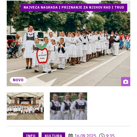
NAJVEĆA NAGRADA I PRIZNANJE ZA NJIHOV RAD I TRUD
NOVO
16.09.2025
9:35
INFO
KULTURA