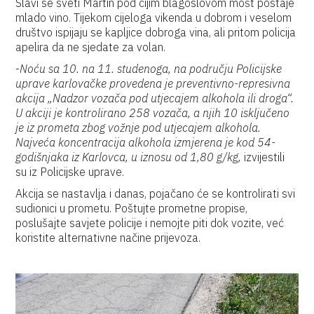
Slavi se sveti Martin pod čijim blagoslovom mošt postaje
mlado vino. Tijekom cijeloga vikenda u dobrom i veselom
društvo ispijaju se kapljice dobroga vina, ali pritom policija
apelira da ne sjedate za volan.
-
Noću sa 10. na 11. studenoga, na području Policijske
uprave karlovačke provedena je preventivno-represivna
akcija „Nadzor vozača pod utjecajem alkohola ili droga“.
U akciji je kontrolirano 258 vozača, a njih 10 isključeno
je iz prometa zbog vožnje pod utjecajem alkohola.
Najveća koncentracija alkohola izmjerena je kod 54-
godišnjaka iz Karlovca, u iznosu od 1,80 g/kg,
izvijestili
su iz Policijske uprave.
Akcija se nastavlja i danas, pojačano će se kontrolirati svi
sudionici u prometu. Poštujte prometne propise,
poslušajte savjete policije i nemojte piti dok vozite, već
koristite alternativne načine prijevoza.