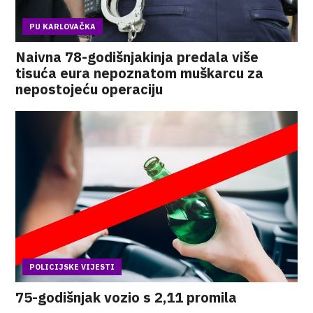
PU KARLOVAČKA
Naivna 78-godišnjakinja predala više
tisuća eura nepoznatom muškarcu za
nepostojeću operaciju
POLICIJSKE VIJESTI
75-godišnjak vozio s 2,11 promila