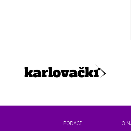
PODACI
O 