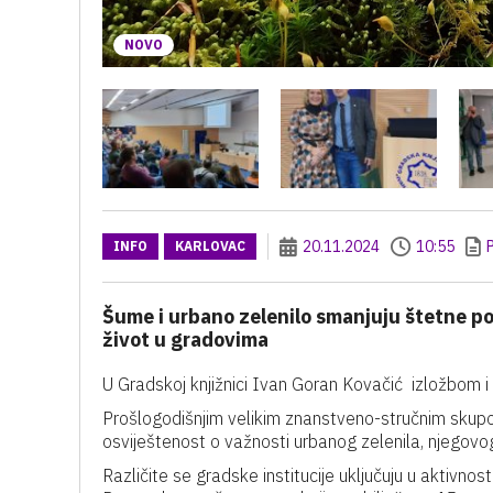
NOVO
20.11.2024
10:55
INFO
KARLOVAC
Šume i urbano zelenilo smanjuju štetne pos
život u gradovima
U Gradskoj knjižnici Ivan Goran Kovačić izložbom 
Prošlogodišnjim velikim znanstveno-stručnim skup
osviještenost o važnosti urbanog zelenila, njegovo
Različite se gradske institucije uključuju u aktivno