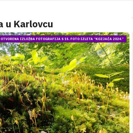
a u Karlovcu
OTVORENA IZLOŽBA FOTOGRAFIJA S 15. FOTO IZLETA “KOZJAČA 2024.”