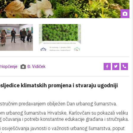
Priopćenje
Đ. Vidiček
ljedice klimatskih promjena i stvaraju ugodniji
i stručnim predavanjem obilježen Dan urbanog šumarstva.
om urbanog šumarstva Hrvatske, Karlovčani su pokazali veliku
g očuvanja i potrebi konstantne edukacije građana i stručnjaka.
sti osvješćivanja javnosti o važnosti urbanog šumarstva, poput