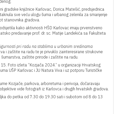
udenog.
ani gradske knjižnice Karlovac, Dorica Matešić, predsjednica
aknula sve veću ulogu šuma i urbanog zelenila za smanjenje
vot stanovnika gradova.
 podsjetila kako aktivnosti HŠD Karlovac imaju prvenstveno
atsko predavanje prof. dr. sc. Matije Landekića sa Fakulteta
sigurnosti pri radu na stablima u urbanim sredinama
va i zaštite na radu te je privuklo zainteresirane strukovne
 šumarstva, zaštite prirode i zaštite na radu.
 15. Foto izleta “Kozjača 2024.” u organizaciji Hrvatskog
ma UŠP Karlovac i JU Natura Viva i uz potporu Turističke
 šume Kozjače, parkova, arboretuma i perivoja, dočaravaju
bjektive vide fotografi iz Karlovca i drugih hrvatskih gradova.
eljka do petka od 7.30 do 19.30 sati i subotom od 8 do 13