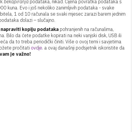
ik
bekapiranja
podataka, nikad. Cijena povratka podataka s
00 kuna. Evo i još nekoliko zanimljivih podataka - svake
obitela, 1 od 10 računala se svaki mjesec zarazi barem jednim
podataka dolazi – slučajno.
napraviti kopiju podataka
pohranjenih na računalima,
a. Bilo da ćete podatke kopirati na neki vanjski disk, USB ili
ća da to treba periodički činiti. Više o ovoj temi i savjetima
ožete pročitati
ovdje
. a ovaj današnji podsjetnik iskoristite da
vam je važno!