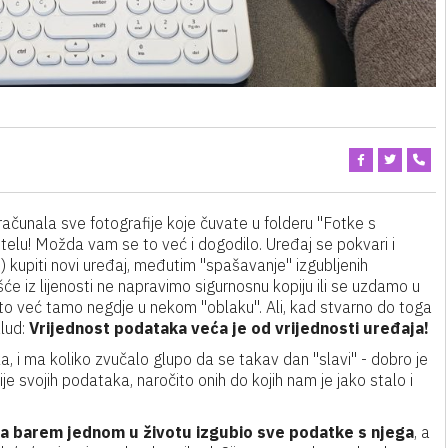
 računala sve fotografije koje čuvate u folderu ''Fotke s
bitelu! Možda vam se to već i dogodilo. Uređaj se pokvari i
 kupiti novi uređaj, međutim ''spašavanje'' izgubljenih
 iz lijenosti ne napravimo sigurnosnu kopiju ili se uzdamo u
to već tamo negdje u nekom ''oblaku''. Ali, kad stvarno do toga
lud:
Vrijednost podataka veća je od vrijednosti uređaja!
i ma koliko zvučalo glupo da se takav dan ''slavi'' - dobro je
je svojih podataka, naročito onih do kojih nam je jako stalo i
ala barem jednom u životu izgubio sve podatke s njega
, a