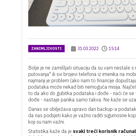
31.03.2022
15:14
ZANIMLJIVOSTI
Bolje je ne zamišljati situaciju da su vam nestale s
putovanja'' ili svi brojevi telefona iz imenika na mo
najmanji je problem (ako nam to financije dopuštaju)
podataka može nekad biti nemoguća misija. Najčešće
to da ako do gubitka podataka i dođe - naći će se 
dođe - nastaje panika samo takva. Ne kaže se uza
Danas se obilježava upravo dan backup-a podataka, 
da nas podsjeti kako je važno raditi sigurnosne kopi
koji su nam važni.
Statistika kaže da je
svaki treći korisnik račun