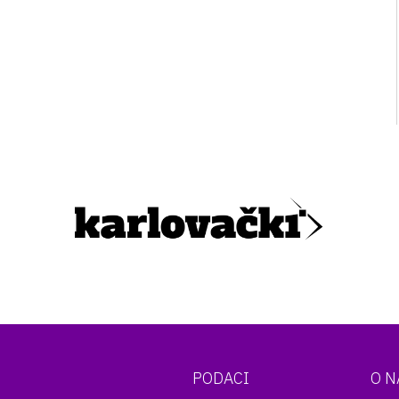
PODACI
O 