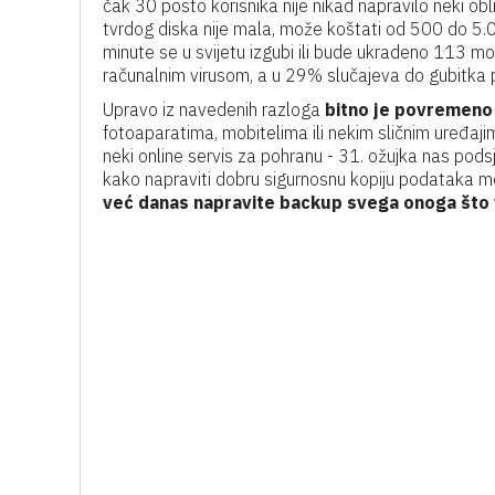
čak 30 posto korisnika nije nikad napravilo neki obl
tvrdog diska nije mala, može koštati od 500 do 5.0
minute se u svijetu izgubi ili bude ukradeno 113 m
računalnim virusom, a u 29% slučajeva do gubitka 
Upravo iz navedenih razloga
bitno je povremeno 
fotoaparatima, mobitelima ili nekim sličnim uređajim
neki online servis za pohranu - 31. ožujka nas podsje
kako napraviti dobru sigurnosnu kopiju podataka m
već danas napravite backup svega onoga što 