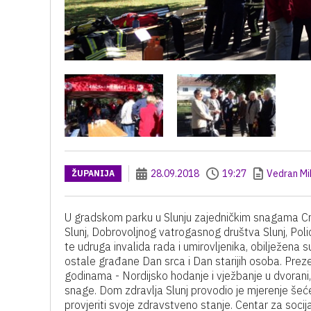
28.09.2018
19:27
Vedran Mi
ŽUPANIJA
U gradskom parku u Slunju zajedničkim snagama Crve
Slunj, Dobrovoljnog vatrogasnog društva Slunj, Poli
te udruga invalida rada i umirovljenika, obilježena 
ostale građane Dan srca i Dan starijih osoba. Prez
godinama - Nordijsko hodanje i vježbanje u dvorani, 
snage. Dom zdravlja Slunj provodio je mjerenje šećer
provjeriti svoje zdravstveno stanje. Centar za socij