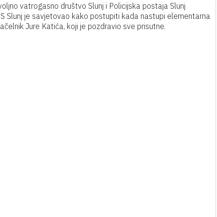
ljno vatrogasno društvo Slunj i Policijska postaja Slunj
SS Slunj je savjetovao kako postupiti kada nastupi elementarna
elnik Jure Katića, koji je pozdravio sve prisutne.