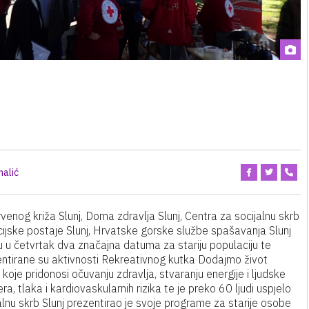
halić
nog križa Slunj, Doma zdravlja Slunj, Centra za socijalnu skrb
cijske postaje Slunj, Hrvatske gorske službe spašavanja Slunj
su u četvrtak dva značajna datuma za stariju populaciju te
entirane su aktivnosti Rekreativnog kutka Dodajmo život
koje pridonosi očuvanju zdravlja, stvaranju energije i ljudske
a, tlaka i kardiovaskularnih rizika te je preko 60 ljudi uspjelo
alnu skrb Slunj prezentirao je svoje programe za starije osobe