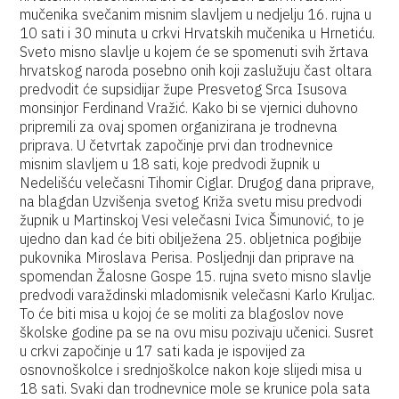
mučenika svečanim misnim slavljem u nedjelju 16. rujna u
10 sati i 30 minuta u crkvi Hrvatskih mučenika u Hrnetiću.
Sveto misno slavlje u kojem će se spomenuti svih žrtava
hrvatskog naroda posebno onih koji zaslužuju čast oltara
predvodit će supsidijar župe Presvetog Srca Isusova
monsinjor Ferdinand Vražić. Kako bi se vjernici duhovno
pripremili za ovaj spomen organizirana je trodnevna
priprava. U četvrtak započinje prvi dan trodnevnice
misnim slavljem u 18 sati, koje predvodi župnik u
Nedelišću velečasni Tihomir Ciglar. Drugog dana priprave,
na blagdan Uzvišenja svetog Križa svetu misu predvodi
župnik u Martinskoj Vesi velečasni Ivica Šimunović, to je
ujedno dan kad će biti obilježena 25. obljetnica pogibije
pukovnika Miroslava Perisa. Posljednji dan priprave na
spomendan Žalosne Gospe 15. rujna sveto misno slavlje
predvodi varaždinski mladomisnik velečasni Karlo Kruljac.
To će biti misa u kojoj će se moliti za blagoslov nove
školske godine pa se na ovu misu pozivaju učenici. Susret
u crkvi započinje u 17 sati kada je ispovijed za
osnovnoškolce i srednjoškolce nakon koje slijedi misa u
18 sati. Svaki dan trodnevnice mole se krunice pola sata