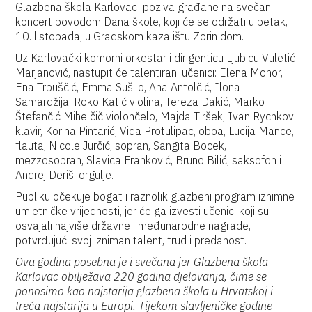
Glazbena škola Karlovac poziva građane na svečani
koncert povodom Dana škole, koji će se održati u petak,
10. listopada, u Gradskom kazalištu Zorin dom.
Uz Karlovački komorni orkestar i dirigenticu Ljubicu Vuletić
Marjanović, nastupit će talentirani učenici: Elena Mohor,
Ena Trbuščić, Emma Sušilo, Ana Antolčić, Ilona
Samardžija, Roko Katić violina, Tereza Dakić, Marko
Štefančić Mihelčič violončelo, Majda Tiršek, Ivan Rychkov
klavir, Korina Pintarić, Vida Protulipac, oboa, Lucija Mance,
flauta, Nicole Jurčić, sopran, Sangita Bocek,
mezzosopran, Slavica Franković, Bruno Bilić, saksofon i
Andrej Deriš, orgulje.
Publiku očekuje bogat i raznolik glazbeni program iznimne
umjetničke vrijednosti, jer će ga izvesti učenici koji su
osvajali najviše državne i međunarodne nagrade,
potvrđujući svoj izniman talent, trud i predanost.
Ova godina posebna je i svečana jer Glazbena škola
Karlovac obilježava 220 godina djelovanja, čime se
ponosimo kao najstarija glazbena škola u Hrvatskoj i
treća najstarija u Europi. Tijekom slavljeničke godine