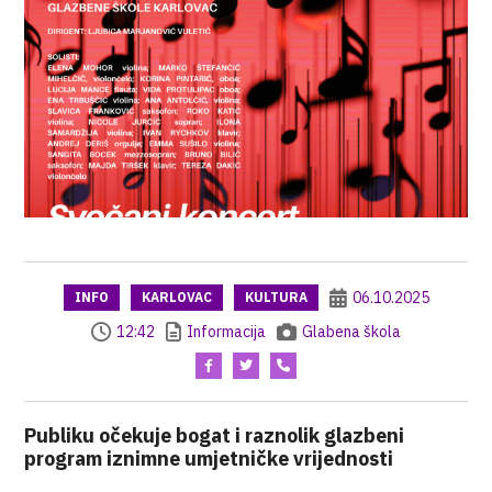
06.10.2025
INFO
KARLOVAC
KULTURA
12:42
Informacija
Glabena škola
Publiku očekuje bogat i raznolik glazbeni
program iznimne umjetničke vrijednosti