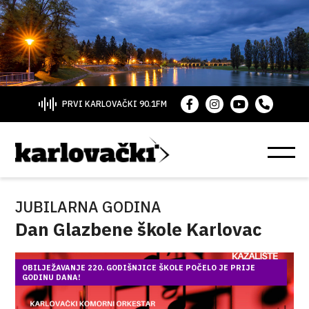
PRVI KARLOVAČKI 90.1FM
JUBILARNA GODINA
Dan Glazbene škole Karlovac
OBILJEŽAVANJE 220. GODIŠNJICE ŠKOLE POČELO JE PRIJE
GODINU DANA!