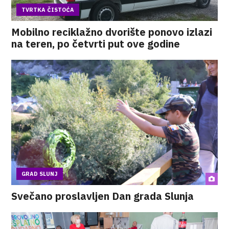
TVRTKA ČISTOĆA
Mobilno reciklažno dvorište ponovo izlazi
na teren, po četvrti put ove godine
GRAD SLUNJ
Svečano proslavljen Dan grada Slunja