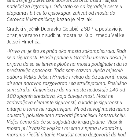
ishođenje građevinske dozvole za brzu cestu i slijedi
natječaj za izgradnju. Odustalo se od izgradnje ceste u
etapama i bit će to cjelokupan zahvat od mosta do
Cerovca Vukmanićkog
, kazao je Mrzljak.
Gradski vijećnik Dubravko Golubić iz SDP-a postavio je
pitanje vezano uz sudbinu mosta na Kupi između Velike
Jelse i Hrnetića.
-Krivo mi je što se priča oko mosta zakomplicirala. Radi
se o sigurnosti. Prošle godine u Gradsku upravu došla je
prijava da su se limene ploče na mostu podignule i da to
predstavlja opasnost. Tada sam sazvao vijeća mjesnih
odbora Velika Jelsa i Hrnetić i rekao da ću zatvoriti most,
ali sam naravno razgovarao i sa stručnjacima. Poslušao
sam struku. Činjenica je da na mostu nedostaje 140 od
180 spojnih sredstava, koja čuvaju most. Most ne
zadovoljava elemente sigurnosti, a kada je sigurnost u
pitanju o tome ne raspravljam. Mi od novog mosta nismo
odustali, pokušavamo zatvoriti financijsku konstrukciju.
Vidjet ćemo što će se dogoditi do kraja godine. Vlasnik
mosta je Hrvatska vojska i mi smo s njima u kontaktu,
moramo riješiti pitanje Pokušat ćemo dogovoriti da kod