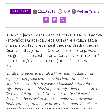
12.10.2018
9:49
Vedran Mihalić
KARLOVAC
U velikoj vijećnici Grada Karlovca održava se 17. sjednica
karlovačkog Gradskog vijeća. Održan je aktualni sat, a
pitanja je postavilo jedanaest vijećnika. Gradski vijećnik
Dubravko Stavljenić iz HDZ-a postavio je pitanje vezano
uz izgradnju brze ceste prema Cerovcu Vukmanićkom. Na
pitanje je odgovorio zamjenik gradonačelnika Ivan
Mrzljak.
-
Imali smo jučer sastanak u Hrvatskim vodama, na
kojem je razriješen čvor između Hrvatskih voda i
Hrvatskih cesta. Razdvojene su lokacijske dozvole za
izgradnju nasipa u Mostanju i za izgradnju brze ceste do
Cerovca Vukmanićkog. Dobivene su obje lokacijske
dozvole i oba projekta mogu se realizirati odvojeno.
Iduće godine gradit će se nasip u Mostanju. U tijeku je