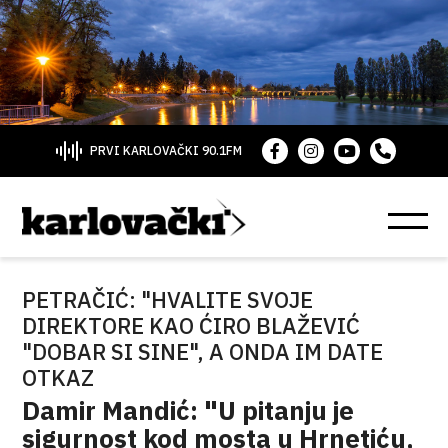
PRVI KARLOVAČKI 90.1FM
PETRAČIĆ: "HVALITE SVOJE
DIREKTORE KAO ĆIRO BLAŽEVIĆ
"DOBAR SI SINE", A ONDA IM DATE
OTKAZ
Damir Mandić: "U pitanju je
sigurnost kod mosta u Hrnetiću,