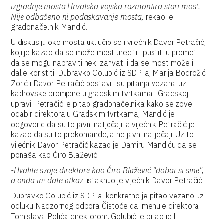
izgradnje mosta Hrvatska vojska razmontira stari most.
Nije odbačeno ni podaskavanje mosta,
rekao je
gradonačelnik Mandić.
U diskusiju oko mosta uključio se i vijećnik Davor Petračić,
koji je kazao da se može most urediti i pustiti u promet,
da se mogu napraviti neki zahvati i da se most može i
dalje koristiti. Dubravko Golubić iz SDP-a, Marija Bodrožić
Zorić i Davor Petračić postavili su pitanja vezana uz
kadrovske promjene u gradskim tvrtkama i Gradskoj
upravi. Petračić je pitao gradonačelnika kako se zove
odabir direktora u Gradskim tvrtkama, Mandić je
odgovorio da su to javni natječaji, a vijećnik Petračić je
kazao da su to prekomande, a ne javni natječaji. Uz to
vijećnik Davor Petračić kazao je Damiru Mandiću da se
ponaša kao Ćiro Blažević.
-Hvalite svoje direktore kao Ćiro Blažević "dobar si sine",
a onda im date otkaz
, istaknuo je vijećnik Davor Petračić.
Dubravko Golubić iz SDP-a, konkretno je pitao vezano uz
odluku Nadzornog odbora Čistoće da imenuje direktora
Tomislava Polića direktorom. Golubić je pitao je li