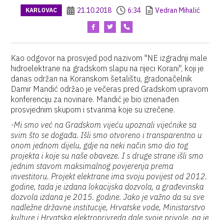
21.10.2018
6:34
Vedran Mihalić
KARLOVAC
Kao odgovor na prosvjed pod nazivom "NE izgradnji male
hidroelektrane na gradskom slapu na rijeci Korani", koji je
danas održan na Koranskom šetalištu, gradonačelnik
Damir Mandić održao je večeras pred Gradskom upravom
konferenciju za novinare. Mandić je bio iznenađen
prosvjednim skupom i stvarima koje su izrečene.
-Mi smo već na Gradskom vijeću upoznali vijećnike sa
svim što se događa. Išli smo otvoreno i transparentno u
onom jednom dijelu, gdje na neki način smo dio tog
projekta i koje su naše obaveze. I s druge strane išli smo
jednim stavom maksimalnog povjerenja prema
investitoru. Projekt elektrane ima svoju povijest od 2012.
godine, tada je izdana lokacijska dozvola, a građevinska
dozvola izdana je 2015. godine. Jako je važno da su sve
nadležne državne institucije, Hrvatske vode, Ministarstvo
kulture i Hrvatska elektroprivreda dale svoje privole, pa je