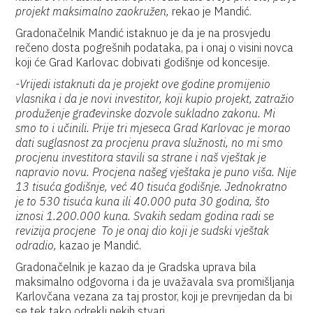
projekt maksimalno zaokružen,
rekao je Mandić.
Gradonačelnik Mandić istaknuo je da je na prosvjedu
rečeno dosta pogrešnih podataka, pa i onaj o visini novca
koji će Grad Karlovac dobivati godišnje od koncesije.
-Vrijedi istaknuti da je projekt ove godine promijenio
vlasnika i da je novi investitor, koji kupio projekt, zatražio
produženje građevinske dozvole sukladno zakonu. Mi
smo to i učinili. Prije tri mjeseca Grad Karlovac je morao
dati suglasnost za procjenu prava služnosti, no mi smo
procjenu investitora stavili sa strane i naš vještak je
napravio novu. Procjena našeg vještaka je puno viša. Nije
13 tisuća godišnje, već 40 tisuća godišnje. Jednokratno
je to 530 tisuća kuna ili 40.000 puta 30 godina, što
iznosi 1.200.000 kuna. Svakih sedam godina radi se
revizija procjene To je onaj dio koji je sudski vještak
odradio,
kazao je Mandić.
Gradonačelnik je kazao da je Gradska uprava bila
maksimalno odgovorna i da je uvažavala sva promišljanja
Karlovčana vezana za taj prostor, koji je prevrijedan da bi
se tek tako odrekli nekih stvari.