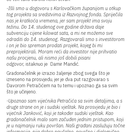
-Išli smo u dogovoru s Karlovačkom županijom u otkup
tog projekta sa sredstvima iz Razvojnog fonda. Spriječila
nas je kratkoća vremena, jer sam projekt ima svoju
težinu. Do 14. studenog ove godine država daje
subvenciju cijene kilowat sata, a mi ne možemo sve
odraditi do 14. studenog. Razgovarali smo s investitorom
i on je bio spreman prodati projekt, kojeg bi mi
preprojektirali. Moram reći da investitor nije prihvatio
našu procjenu, ali nismo još dobili pisani
odgovor,
istaknuo je Damir Mandić.
Gradonačelnik je izrazio žaljenje zbog svega što je
izneseno na prosvjedu, jer je dva put razgovarao s
Davorom Petračićem na tu temu i upoznao ga sa svim
što je učinjeno.
-Upoznao sam vijećnika Petračića sa svim detaljima, a s
druge strane on je i sudski vještak. Na prosvjedu je bio i
vijećnik Janković, koji je također sudski vještak. Kao
gradonačelnik malo sam začuđen jednim pristupom, koji
je u najmanju ruku površan. Naši građani zaslužuju točne
informacije, nije dobro paušalno, površno i djelomično