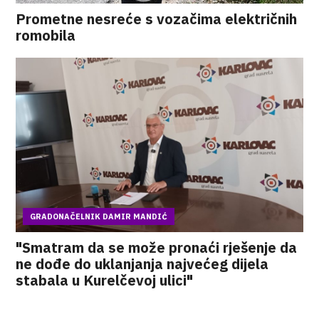
Prometne nesreće s vozačima električnih
romobila
GRADONAČELNIK DAMIR MANDIĆ
"Smatram da se može pronaći rješenje da
ne dođe do uklanjanja najvećeg dijela
stabala u Kurelčevoj ulici"