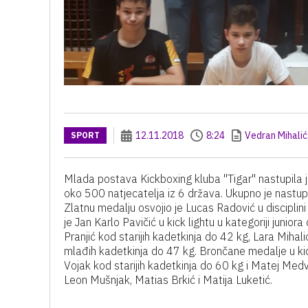
12.11.2018
8:24
Vedran Mihalić
SPORT
Mlada postava Kickboxing kluba "Tigar" nastupila 
oko 500 natjecatelja iz 6 država. Ukupno je nastupil
Zlatnu medalju osvojio je Lucas Radović u disciplini
je Jan Karlo Pavičić u kick lightu u kategoriji junio
Pranjić kod starijih kadetkinja do 42 kg, Lara Miha
mlađih kadetkinja do 47 kg. Brončane medalje u kick 
Vojak kod starijih kadetkinja do 60 kg i Matej Medve
Leon Mušnjak, Matias Brkić i Matija Luketić.