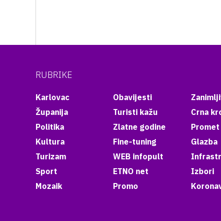
RUBRIKE
Karlovac
Obavijesti
Zanimlji
Županija
Turisti kažu
Crna kr
Politika
Zlatne godine
Promet
Kultura
Fine-tuning
Glazba
Turizam
WEB infopult
Infrast
Sport
ETNO net
Izbori
Mozaik
Promo
Koronav