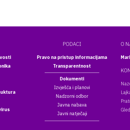
PODACI
O 
vosti
Pravo na pristup informacijama
Mar
onika
Transparentnost
KON
Dokumenti
Nazo
Izvješća i planovi
ruktura
Lajk
Nadzorni odbor
Prat
Javna nabava
irus
Gled
Javni natječaji