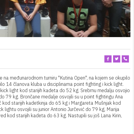
je na međunarodnom turniru "Kutina Open", na kojem se okupilo
o 14 članova kluba u disciplinama point fighting i kick light.
 kick light kod starijih kadeta do 52 kg. Srebrnu medalju osvojio
ra do 79 kg. Brončane medalje osvojili su u point fightingu Ana
lić kod starijih kadetkinja do 65 kg i Margareta Mušnjak kod
lightu osvojili su junior Antonio Jurčević do 79 kg, Marija
d kod starijih kadeta do 63 kg. Nastupili su još Lana Kirin,