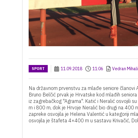
11.09.2018
11:06
Vedran Mihal
SPORT
Na državnom prvenstvu za mlađe seniore članovi A
Bruno Belčić prvak je Hrvatske kod mlađih seniora 
iz zagrebačkog "Agrama". Katić i Neralić osvojili su
m i 800 m, dok je Hrvoje Neralić bio drugi na 400
zapreke osvojila je Helena Valentić u kategoriji ml
osvojila je štafeta 4×400 m u sastavu Krivačić, Dolš