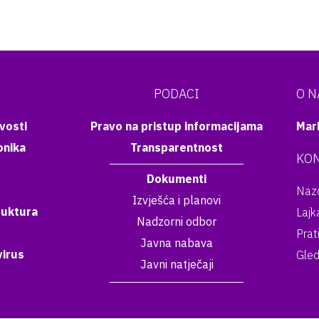
PODACI
O 
vosti
Pravo na pristup informacijama
Mar
onika
Transparentnost
KON
Dokumenti
Nazo
Izvješća i planovi
ruktura
Lajk
Nadzorni odbor
Prat
Javna nabava
irus
Gled
Javni natječaji