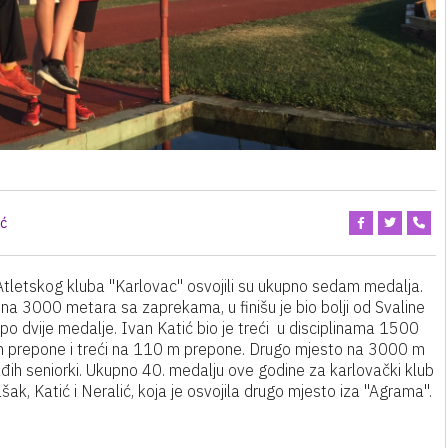
ić
tletskog kluba "Karlovac" osvojili su ukupno sedam medalja.
na 3000 metara sa zaprekama, u finišu je bio bolji od Svaline
 po dvije medalje. Ivan Katić bio je treći u disciplinama 1500
 m prepone i treći na 110 m prepone. Drugo mjesto na 3000 m
ađih seniorki. Ukupno 40. medalju ove godine za karlovački klub
ak, Katić i Neralić, koja je osvojila drugo mjesto iza "Agrama".