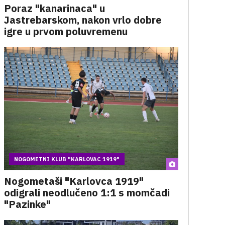
Poraz "kanarinaca" u
Jastrebarskom, nakon vrlo dobre
igre u prvom poluvremenu
NOGOMETNI KLUB "KARLOVAC 1919"
Nogometaši "Karlovca 1919"
odigrali neodlučeno 1:1 s momčadi
"Pazinke"