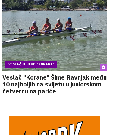
VESLAČKI KLUB "KORANA"
Veslač "Korane" Šime Ravnjak među
10 najboljih na svijetu u juniorskom
četvercu na pariće