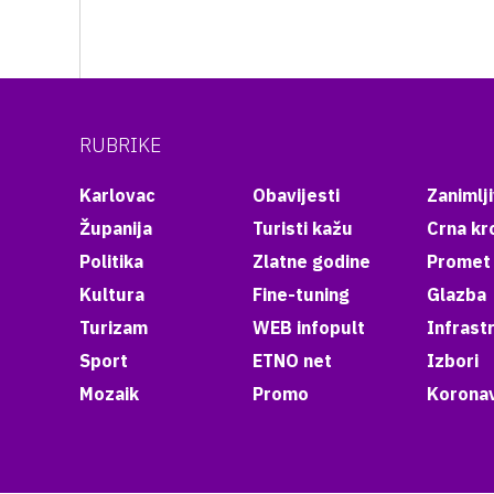
RUBRIKE
Karlovac
Obavijesti
Zanimlji
Županija
Turisti kažu
Crna kr
Politika
Zlatne godine
Promet
Kultura
Fine-tuning
Glazba
Turizam
WEB infopult
Infrast
Sport
ETNO net
Izbori
Mozaik
Promo
Koronav