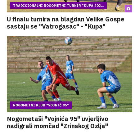
TRADICIONALNI NOGOMETNI TURNIR "KUPA 202...
U finalu turnira na blagdan Velike Gospe
sastaju se "Vatrogasac" - "Kupa"
NOGOMETNI KLUB "VOJNIĆ 95"
Nogometaši "Vojnića 95" uvjerljivo
nadigrali momčad "Zrinskog Ozlja"