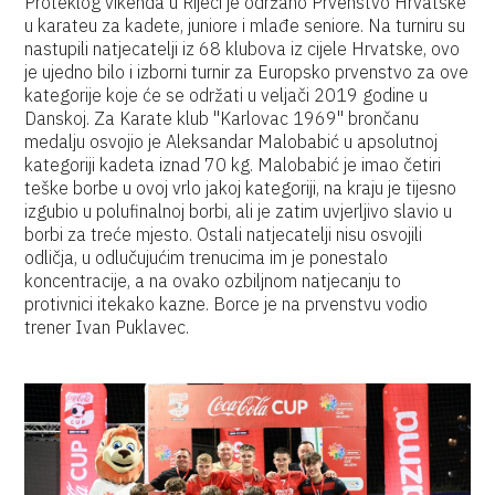
Proteklog vikenda u Rijeci je održano Prvenstvo Hrvatske
u karateu za kadete, juniore i mlađe seniore. Na turniru su
nastupili natjecatelji iz 68 klubova iz cijele Hrvatske, ovo
je ujedno bilo i izborni turnir za Europsko prvenstvo za ove
kategorije koje će se održati u veljači 2019 godine u
Danskoj. Za Karate klub "Karlovac 1969" brončanu
medalju osvojio je Aleksandar Malobabić u apsolutnoj
kategoriji kadeta iznad 70 kg. Malobabić je imao četiri
teške borbe u ovoj vrlo jakoj kategoriji, na kraju je tijesno
izgubio u polufinalnoj borbi, ali je zatim uvjerljivo slavio u
borbi za treće mjesto. Ostali natjecatelji nisu osvojili
odličja, u odlučujućim trenucima im je ponestalo
koncentracije, a na ovako ozbiljnom natjecanju to
protivnici itekako kazne. Borce je na prvenstvu vodio
trener Ivan Puklavec.