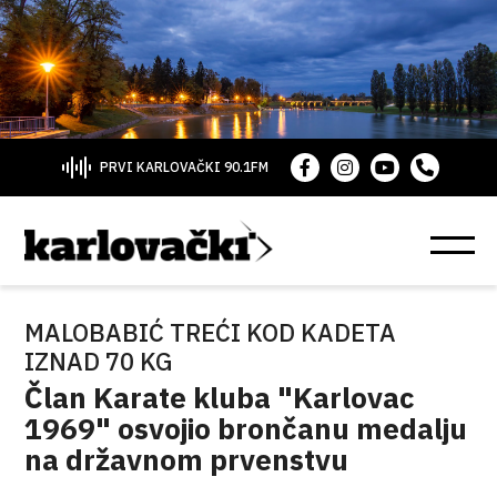
PRVI KARLOVAČKI 90.1FM
MALOBABIĆ TREĆI KOD KADETA
IZNAD 70 KG
Član Karate kluba "Karlovac
1969" osvojio brončanu medalju
na državnom prvenstvu