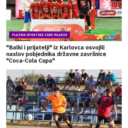
PLAZMA SPORTSKE IGRE MLADIH
"Balki i prijatelji" iz Karlovca osvojili
naslov pobjednika državne završnice
"Coca-Cola Cupa"