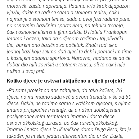
motorički zaista naprednija. Radimo vrlo širok dijapazon
vježbi, dakle ne radi se samo o stolnom tenisu, čak i
najmanje o stolnom tenisu, sada u ovoj fazi radimo puno
na osnovnim bazičnim sportovima, na tehnici trčanja,
čak i osnovne elementi gimnastike. U Hotelu Frankopan
imamo i bazen, tako da s djecom radimo i taj plivački
dio, barem ono bazično za početak. Znači radi se o
jednoj bazi koju želimo dati djeci te dobi i pomoći im time
u kasnijem odabiru sportova. Naravno, nadamo se da će
dobar dio njih završiti u stolnom tenisu, ali to čak i nije
nužno u ovoj priči.
Koliko djece je ustvari uključeno u cijeli projekt?
-Pa sami projekt od nas zahtijeva, da tako kažem, 26
djece, no mi imamo sada već u ovom trenutku više od 50
djece. Dakle, ne radimo samo s vrtićkom djecom, s njima
imamo prijepodne treninge, ali u našim uobičajenim
poslijepodnevnim terminima imamo i dosta djece
osnovnoškolskog uzrasta, pa čak i srednjoškolskog.
Imamo i nešto djece iz Učeničkog doma Duga Resa, što je
također, ja mislim jedan interesantan dio priče. Dakle,