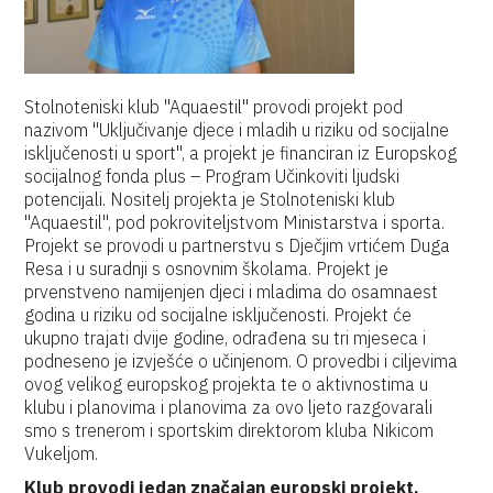
Stolnoteniski klub "Aquaestil" provodi projekt pod
nazivom "Uključivanje djece i mladih u riziku od socijalne
isključenosti u sport", a projekt je financiran iz Europskog
socijalnog fonda plus – Program Učinkoviti ljudski
potencijali. Nositelj projekta je Stolnoteniski klub
"Aquaestil", pod pokroviteljstvom Ministarstva i sporta.
Projekt se provodi u partnerstvu s Dječjim vrtićem Duga
Resa i u suradnji s osnovnim školama. Projekt je
prvenstveno namijenjen djeci i mladima do osamnaest
godina u riziku od socijalne isključenosti. Projekt će
ukupno trajati dvije godine, odrađena su tri mjeseca i
podneseno je izvješće o učinjenom. O provedbi i ciljevima
ovog velikog europskog projekta te o aktivnostima u
klubu i planovima i planovima za ovo ljeto razgovarali
smo s trenerom i sportskim direktorom kluba Nikicom
Vukeljom.
Klub provodi jedan značajan europski projekt,