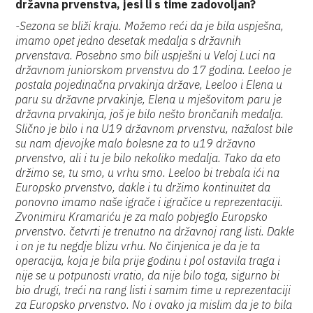
državna prvenstva, jesi li s time zadovoljan?
-Sezona se bliži kraju. Možemo reći da je bila uspješna,
imamo opet jedno desetak medalja s državnih
prvenstava. Posebno smo bili uspješni u Veloj Luci na
državnom juniorskom prvenstvu do 17 godina. Leeloo je
postala pojedinačna prvakinja države, Leeloo i Elena u
paru su državne prvakinje, Elena u mješovitom paru je
državna prvakinja, još je bilo nešto brončanih medalja.
Slično je bilo i na U19 državnom prvenstvu, nažalost bile
su nam djevojke malo bolesne za to u19 državno
prvenstvo, ali i tu je bilo nekoliko medalja. Tako da eto
držimo se, tu smo, u vrhu smo. Leeloo bi trebala ići na
Europsko prvenstvo, dakle i tu držimo kontinuitet da
ponovno imamo naše igrače i igračice u reprezentaciji.
Zvonimiru Kramariću je za malo pobjeglo Europsko
prvenstvo. četvrti je trenutno na državnoj rang listi. Dakle
i on je tu negdje blizu vrhu. No činjenica je da je ta
operacija, koja je bila prije godinu i pol ostavila traga i
nije se u potpunosti vratio, da nije bilo toga, sigurno bi
bio drugi, treći na rang listi i samim time u reprezentaciji
za Europsko prvenstvo. No i ovako ja mislim da je to bila