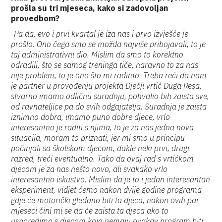
prošla su tri mjeseca, kako si zadovoljan
provedbom?
-Pa da, evo i prvi kvartal je iza nas i prvo izvješće je
prošlo. Ono čega smo se možda najviše pribojavali, to je
taj administrativni dio. Mislim da smo to korektno
odradili, što se samog treninga tiče, naravno to za nas
nije problem, to je ono što mi radimo. Treba reći da nam
je partner u provođenju projekta Dječji vrtić Duga Resa,
stvarno imamo odličnu suradnju, pohvalio bih zaista sve,
od ravnateljice pa do svih odgajatelja. Suradnja je zaista
iznimno dobra, imamo puno dobre djece, vrlo
interesantno je raditi s njima, to je za nas jedna nova
situacija, moram to priznati, jer mi smo u principu
počinjali sa školskom djecom, dakle neki prvi, drugi
razred, treći eventualno. Tako da ovaj rad s vrtićkom
djecom je za nas nešto novo, ali svakako vrlo
interesantno iskustvo. Mislim da je to i jedan interesantan
eksperiment, vidjet ćemo nakon dvije godine programa
gdje će motorički gledano biti ta djeca, nakon ovih par
mjeseci čini mi se da će zaista ta djeca ako to
usporedimo s djecom koja nemaju ovakav program biti