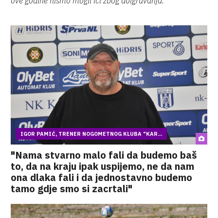
ove godine nismo mogli ići zbog doigravanja.
IGOR PAMIĆ, TRENER NOGOMETNOG KLUBA "KAR...
"Nama stvarno malo fali da budemo baš
to, da na kraju ipak uspijemo, ne da nam
ona dlaka fali i da jednostavno budemo
tamo gdje smo si zacrtali"