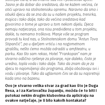
Jasno je da dobar dio sredstava, da ne kažem većina, će
otići upravo na stolnotenisku opremu. Naravno da smo i
obukli djecu da se zna da su u našem projektu, trenirka,
majica i tako dalje, tako da većina sredstava kad
govorimo o tome je upravo u tom nekom dijelu. Djeca
nemaju natjecanja, ona nisu predviđena u tom projektu,
dakle, tu nemamo troškova. Manje više se program
provodi tu kod nas, u Stolnoteniskom domu "Antun Tova
Stipančić", pa u dječjem vrtiću i na nogometnom
igralištu, nešto ćemo možda odraditi u amfiteatru, u
parku. Kao što sam rekao, Hotel "Frankopan" nam je
stvarno odlično rješenje za plivanje, nije daleko, čisto je
uredno, topla voda i tako dalje. Tako da znam da je za
djecu to najomiljeniji dio programa, zbilja obožavaju svi i
vodu i plivanje. Tako da uglavnom čini se da su najsretniji
kada smo na bazenu.
Ovo je stvarno velika stvar za grad kao što je Duga
Resa, a i za Karlovačku županiju, možda će to biti i
putokaz nekim drugim klubovima da apliciraju na
ovakve natječaje, je li bilo kakvih kontakata?