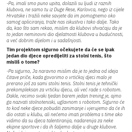
-Pa, imali smo puno upita, dolazili su ljudi iz raznih
klubova, ne samo tu iz Duge Rese, Karlovca, nego iz cijele
Hrvatske i tražili neke savjete da im pomognemo oko
samog apliciranja, traže nas iskustva i tako dalje. Tako
da, kao što sam rekao, mislim da klubovi shvaćaju da je
to jedan neminovni dio djelatnosti klubova u budućnosti,
a već dobrim dijelom i u sadašnjosti.
Tim projektom sigurno očekujete da će se ipak
jedan dio djece opredijeliti za stolni tenis, što
misliš o tome?
-Pa sigurno, Ja naravno mislim da je to jedna od ideja
čitave priče, kada govorimo o vrtićkoj djeci malo je
prerano još za sami stolni tenis. Stolni tenis je tehnički
prekompleksan za vrtićku djecu, ali već rade s robotom.
Dakle, recimo svaki tjedan barem jedan trening je, ajmo
ga nazvati stolnoteniski, uglavnom s robotom. Sigurno će
to kod neke djece pobuditi zanimanje i vjerujemo da će ih
dio ostati u klubu, ali nećemo imati problema s time ako
vidimo da su djeca talentiranija, nadarenija za neke
ekipne sportove i da ih šaljemo dalje u druge klubove.