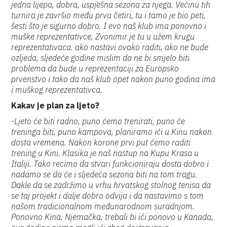
jedna lijepa, dobra, uspješna sezona za njega. Većinu tih
turnira je završio među prva četiri, tu i tamo je bio peti,
šesti što je sigurno dobro. I evo naš klub ima ponovno i
muške reprezentativce, Zvonimir je tu u užem krugu
reprezentativaca. ako nastavi ovako raditi, ako ne bude
ozljeda, sljedeće godine mislim da ne bi smjelo biti
problema da bude u reprezentaciji za Europsko
prvenstvo i tako da naš klub opet nakon puno godina ima
i muškog reprezentativca.
Kakav je plan za ljeto?
-Ljeto će biti radno, puno ćemo trenirati, puno će
treninga biti, puno kampova, planiramo ići u Kinu nakon
dosta vremena. Nakon korone prvi put ćemo raditi
trening u Kini. Klasika je naš nastup na Kupu Krasa u
Italiji. Tako recimo da stvari funkcioniraju dosta dobro i
nadamo se da će i sljedeća sezona biti na tom tragu.
Dakle da se zadržimo u vrhu hrvatskog stolnog tenisa da
se taj projekt i dalje dobro odvija i da nastavimo s tom
našom tradicionalnom međunarodnom suradnjom.
Ponovno Kina, Njemačka, trebali bi ići ponovo u Kanada,