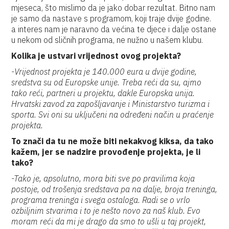
mjeseca, što mislimo da je jako dobar rezultat. Bitno nam
je samo da nastave s programom, koji traje dvije godine.
a interes nam je naravno da većina te djece i dalje ostane
u nekom od sličnih programa, ne nužno u našem klubu.
Kolika je ustvari vrijednost ovog projekta?
-Vrijednost projekta je 140.000 eura u dvije godine,
sredstva su od Europske unije. Treba reći da su, ajmo
tako reći, partneri u projektu, dakle Europska unija.
Hrvatski zavod za zapošljavanje i Ministarstvo turizma i
sporta. Svi oni su uključeni na određeni način u praćenje
projekta.
To znači da tu ne može biti nekakvog kiksa, da tako
kažem, jer se nadzire provođenje projekta, je li
tako?
-Tako je, apsolutno, mora biti sve po pravilima koja
postoje, od trošenja sredstava pa na dalje, broja treninga,
programa treninga i svega ostaloga. Radi se o vrlo
ozbiljnim stvarima i to je nešto novo za naš klub. Evo
moram reći da mi je drago da smo to ušli u taj projekt,