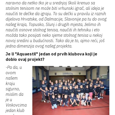
naravno da netko tko je u srednjoj školi krenuo sa
stolnim tenisom ne može biti vrhunski igrač, ali ideja je
naučiti te dečke da igraju. To su dečki u pravilu iz raznih
dijelova Hrvatske, od Dalmacije, Slavonije pa tu do ovog
našeg kraja, Topusko, Slunj i drugih mjesta, želimo ih
naučiti osnove stolnog tenisa, naučiti ih tehniku i eto
možda tako posijati neko sjeme stolnog tenisa u nekoj
novoj sredini u budućnosti. Tako da je to, ajmo reći, još
jedna dimenzija ovog našeg projekta.
Je li "Aquaestil" jedan od prvih klubova koji je
dobio ovaj projekt?
-Pa da, u
ovom
našem
kraju
sigurno,
mislim da
je u
Vinkovcima
jedan klub