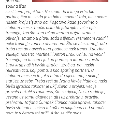
pred par
godina išao
sa sličnim projektom. Ne znam da li im je vrtić bio
partner, čini mi se da je to bila osnovna škola, ali u ovom
našem kraju sigurno da. Pogotovo kada govorimo o
stolnom tenisu. Inače, osim tih jutarnjih i večernjih
treninga, kao što sam rekao imamo organizirano i
plivanje. Imamo u planu sada s lijepim vremenom raditi i
neke treninge vani na otvorenom. Što se tiče samog rada
treba reći da najveći teret podnose naši treneri Xue Han
Vukelja, Roberto Martineli i Anton Erak. Oni su na većini
treninga, no tu sam i ja kao pomoć, a imamo i zaista
širok krug naših bivših igrača i igračica, pa i naših
rekreativaca, koji pomažu kao sparing partneri. U
stolnom tenisu je to jako bitno da djeca imaju nekog
starijeg uz sebe. Treba reći da Ivana Kovče Malović, naša
bivša igračica također je uključena u projekt, već je
provela nekoliko radionica, što za djecu, što za roditelje,
vezano uz samu aktivnost, ali i uz prehranu, pravilnu
prehranu. Tatjana Čumpek članica naše uprave, također
bivša stolnotenisačica također je uključena i od pomoći
nam je u čitavoj toj priči. A što se tiče ovog