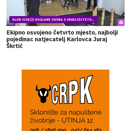
KLUB VISEĆE KUGLANE OSOBA S INVALIDITETO...
Ekipno osvojeno četvrto mjesto, najbolji
pojedinac natjecatelj Karlovca Juraj
Škrtić