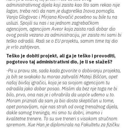
administrativnog dijela koji zaista kao što sam rekao nije
lagan, treba reći da nam je dugoreška Inova pomogla,
Vanja Glogovac i Mirjana Kovačić posebno su bile tu na
usluzi. Spojili su nas i sa jednom zagrebačkom
agencijom, agencijom Aveor koja zaista radi dobar dio
ovog posla vezano za administraciju, jer zaista mi sami bi
teško odradili. Radi se o EU projektu, samim time taj dio
je vrlo zahtjevan.
Teško je dobiti projekt, ali ga je teško i provoditi,
pogotovo taj administrativni dio, je li se slažeš?
-Pa u pravu ste, sada kada govorite o dobivanju projekta,
ja bih se svakako tu morao zahvaliti Mateji Bišćan, opet
našoj bivšoj igračici, koja je sa svojom agencijom tu
odradila jako dobar posao. Mislim da bez nje toga ne bi
bilo, prvo, ona nas je i ohrabrila da uopće uđemo u to.
Moram priznati da sam ja bio dosta skeptičan u tome,
opet ponavljam, nije nas strah od ovog trenažnog dijela,
dakle samog treninga, mi smo tu dobri, imamo i
kvalitetne trenere. To su sve treneri s visokom stručnom
spremom. Xue Han je diplomirala na Fakultetu za fizičku