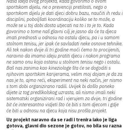
Naša ideja ovog projekta, kada govorimo o ovom
sportskom dijelu, ne o prevenciji pretilosti, nego o
sportskom dijelu je dati djeci dobru bazu, naučiti ih redu i
disciplini, poboljšati koordinaciju koliko se to može, a
može se u toj dobi dosta utjecati na to i to je to. Kada
govorimo o tome naš glavni cilj je jasno da će ta djeca
imati prednosti u odnosu na ostalu djecu, pa i u samom
stolnom tenisu, jer ipak će savladati neke osnove tehnike.
Ali tek nakon dvije ili tri godine moći ćemo to procijeniti,
naravno da imamo ideju pratiti djecu i nakon programa
ne samo onu koja ostanu u stolnom tenisu nego i ostalu.
Baš nas zanima kao kineziologe šta će se dogoditi s
njihovim sportskim karijerama, velim moj dojam je da za
nas je to, ajmo reći, eksperiment na neki način, jer nismo
s tom dobi organizirano radili. Uvijek bi došlo poneko
dijete iz tog predškolskog uzrasta, ali nismo imali neki
sistematski organizirani rad i vjerujem za dvije, tri godine
bit će interesantno vidjeti što će biti s tom djecom i gdje
će biti u odnosu na djecu koja nisu prošla projekt.
Uz projekt naravno da se radi i trenira iako je liga
gotova, glavni dio sezone je gotov, no bila su razna