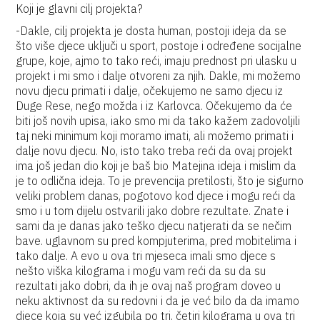
Koji je glavni cilj projekta?
-Dakle, cilj projekta je dosta human, postoji ideja da se
što više djece uključi u sport, postoje i određene socijalne
grupe, koje, ajmo to tako reći, imaju prednost pri ulasku u
projekt i mi smo i dalje otvoreni za njih. Dakle, mi možemo
novu djecu primati i dalje, očekujemo ne samo djecu iz
Duge Rese, nego možda i iz Karlovca. Očekujemo da će
biti još novih upisa, iako smo mi da tako kažem zadovoljili
taj neki minimum koji moramo imati, ali možemo primati i
dalje novu djecu. No, isto tako treba reći da ovaj projekt
ima još jedan dio koji je baš bio Matejina ideja i mislim da
je to odlična ideja. To je prevencija pretilosti, što je sigurno
veliki problem danas, pogotovo kod djece i mogu reći da
smo i u tom dijelu ostvarili jako dobre rezultate. Znate i
sami da je danas jako teško djecu natjerati da se nečim
bave. uglavnom su pred kompjuterima, pred mobitelima i
tako dalje. A evo u ova tri mjeseca imali smo djece s
nešto viška kilograma i mogu vam reći da su da su
rezultati jako dobri, da ih je ovaj naš program doveo u
neku aktivnost da su redovni i da je već bilo da da imamo
djece koja su već izgubila po tri, četiri kilograma u ova tri