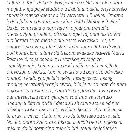
kulturu u Kini, Roberto koji je inače iz Milana, ali mama
mu je Irkinja pa je studirao u Dublinu. dakle, on je završio
sportski menadžment na Univerzitetu u Dublinu. Imamo
jednu jaku međunarodnu ekipu visokoškolovanih ljudi.
Dakle, sami taj dio nam nije ni u jednom trenutku
predstavljao problem, ali velim opet taj administrativni
dio barem se za mene činio nešto vrlo teško. No, uz
pomoć svih ovih ljudi mislim da to dobro dobro držimo
pod kontrolom, s time da trebam svakako navesti Martu
Pastuović, to je osoba iz Hrvatskog zavoda za
zapošljavanje, koja nas na neki način prati i nadgleda
provedbu projekta, koja je stvarno od pomoći, od velike
pomoći i kada god je bilo nekih nesuglasica, nekog
manjeg nerazumijevanja stvari, bila je tu da nam da nam
pojasni. Ja mislim da je možda i najteži dio, ovih prvih
par mjeseci iza nas i vjerujem sad smo se svi malo
uhodali u čitavu priču i djeca su shvatila što se od njih
očekuje. Dakle, iako su to vrtićka djeca, treba reći da su
to pravi treninzi, da to nije ovoga tako lako za sve njih.
No, eto dobro sve prate, ako su izdržali ova tri mjeseca,
mislim da bi normalno trebalo biti ubuduće još lakše.