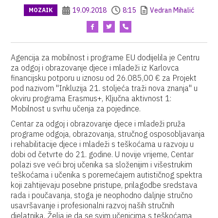
19.09.2018
8:15
Vedran Mihalić
MOZAIK
Agencija za mobilnost i programe EU dodijelila je Centru
za odgoj i obrazovanje djece i mladeži iz Karlovca
financijsku potporu u iznosu od 26.085,00 € za Projekt
pod nazivom "Inkluzija 21. stoljeća traži nova znanja" u
okviru programa Erasmus+, Ključna aktivnost 1:
Mobilnost u svrhu učenja za pojedince.
Centar za odgoj i obrazovanje djece i mladeži pruža
programe odgoja, obrazovanja, stručnog osposobljavanja
i rehabilitacije djece i mladeži s teškoćama u razvoju u
dobi od četvrte do 21. godine. U novije vrijeme, Centar
polazi sve veći broj učenika sa složenijim i višestrukim
teškoćama i učenika s poremećajem autističnog spektra
koji zahtijevaju posebne pristupe, prilagodbe sredstava
rada i poučavanja, stoga je neophodno daljnje stručno
usavršavanje i profesionalni razvoj naših stručnih
djelatnika. Želja je da se svim učenicima s teškoćama