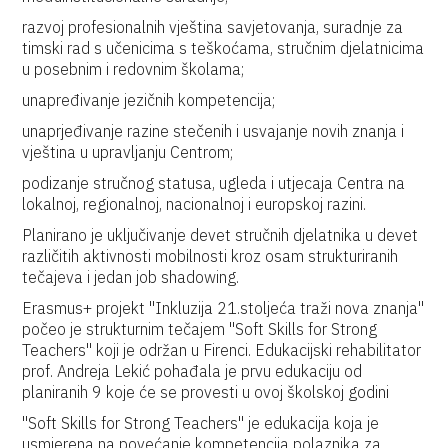
razvoj profesionalnih vještina savjetovanja, suradnje za
timski rad s učenicima s teškoćama, stručnim djelatnicima
u posebnim i redovnim školama;
unapređivanje jezičnih kompetencija;
unaprjeđivanje razine stečenih i usvajanje novih znanja i
vještina u upravljanju Centrom;
podizanje stručnog statusa, ugleda i utjecaja Centra na
lokalnoj, regionalnoj, nacionalnoj i europskoj razini.
Planirano je uključivanje devet stručnih djelatnika u devet
različitih aktivnosti mobilnosti kroz osam strukturiranih
tečajeva i jedan job shadowing.
Erasmus+ projekt "Inkluzija 21.stoljeća traži nova znanja"
počeo je strukturnim tečajem "Soft Skills for Strong
Teachers" koji je održan u Firenci. Edukacijski rehabilitator
prof. Andreja Lekić pohađala je prvu edukaciju od
planiranih 9 koje će se provesti u ovoj školskoj godini
"Soft Skills for Strong Teachers" je edukacija koja je
usmjerena na povećanje kompetencija polaznika za