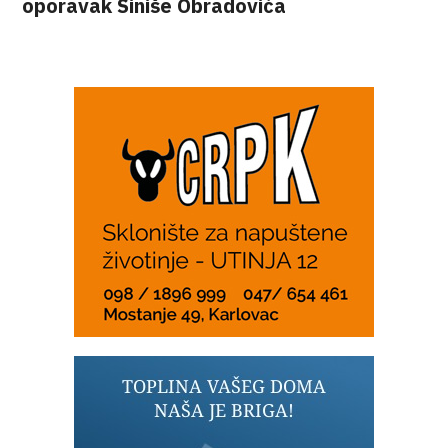
oporavak Siniše Obradovića