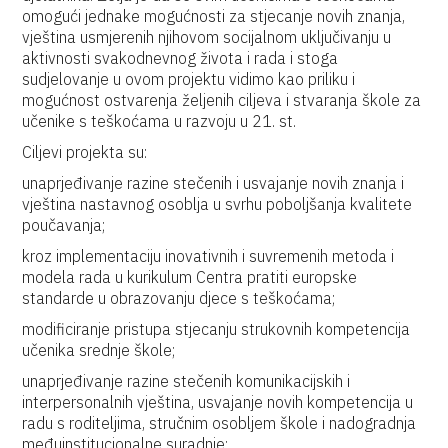
omogući jednake mogućnosti za stjecanje novih znanja,
vještina usmjerenih njihovom socijalnom uključivanju u
aktivnosti svakodnevnog života i rada i stoga
sudjelovanje u ovom projektu vidimo kao priliku i
mogućnost ostvarenja željenih ciljeva i stvaranja škole za
učenike s teškoćama u razvoju u 21. st.
Ciljevi projekta su:
unaprjeđivanje razine stečenih i usvajanje novih znanja i
vještina nastavnog osoblja u svrhu poboljšanja kvalitete
poučavanja;
kroz implementaciju inovativnih i suvremenih metoda i
modela rada u kurikulum Centra pratiti europske
standarde u obrazovanju djece s teškoćama;
modificiranje pristupa stjecanju strukovnih kompetencija
učenika srednje škole;
unaprjeđivanje razine stečenih komunikacijskih i
interpersonalnih vještina, usvajanje novih kompetencija u
radu s roditeljima, stručnim osobljem škole i nadogradnja
međuinstitucionalne suradnje;