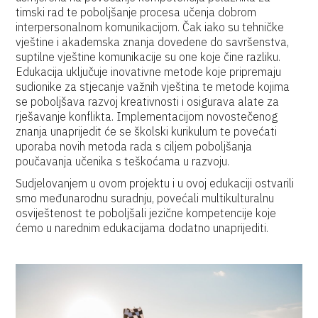
timski rad te poboljšanje procesa učenja dobrom
interpersonalnom komunikacijom. Čak iako su tehničke
vještine i akademska znanja dovedene do savršenstva,
suptilne vještine komunikacije su one koje čine razliku.
Edukacija uključuje inovativne metode koje pripremaju
sudionike za stjecanje važnih vještina te metode kojima
se poboljšava razvoj kreativnosti i osigurava alate za
rješavanje konflikta. Implementacijom novostečenog
znanja unaprijedit će se školski kurikulum te povećati
uporaba novih metoda rada s ciljem poboljšanja
poučavanja učenika s teškoćama u razvoju.
Sudjelovanjem u ovom projektu i u ovoj edukaciji ostvarili
smo međunarodnu suradnju, povećali multikulturalnu
osviještenost te poboljšali jezične kompetencije koje
ćemo u narednim edukacijama dodatno unaprijediti.