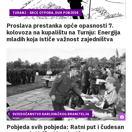
TURANJ - SRCE OTPORA, DUH POBJEDE
Proslava prestanka opće opasnosti 7.
kolovoza na kupalištu na Turnju: Energija
mladih koja ističe važnost zajedništva
SVJEDOČANSTVO KARLOVAČKOG BRANITELJA
Pobjeda svih pobjeda: Ratni put i čudesan