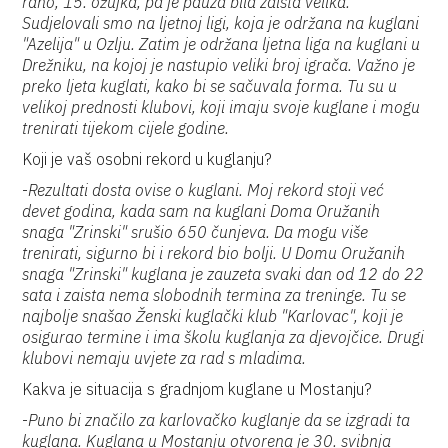
rano, 15. ožujka, pa je pauza bila zaista velika.
Sudjelovali smo na ljetnoj ligi, koja je održana na kuglani
"Azelija" u Ozlju. Zatim je održana ljetna liga na kuglani u
Drežniku, na kojoj je nastupio veliki broj igrača. Važno je
preko ljeta kuglati, kako bi se sačuvala forma. Tu su u
velikoj prednosti klubovi, koji imaju svoje kuglane i mogu
trenirati tijekom cijele godine.
Koji je vaš osobni rekord u kuglanju?
-
Rezultati dosta ovise o kuglani. Moj rekord stoji već
devet godina, kada sam na kuglani Doma Oružanih
snaga "Zrinski" srušio 650 čunjeva. Da mogu više
trenirati, sigurno bi i rekord bio bolji. U Domu Oružanih
snaga "Zrinski" kuglana je zauzeta svaki dan od 12 do 22
sata i zaista nema slobodnih termina za treninge. Tu se
najbolje snašao Ženski kuglački klub "Karlovac", koji je
osigurao termine i ima školu kuglanja za djevojčice. Drugi
klubovi nemaju uvjete za rad s mladima.
Kakva je situacija s gradnjom kuglane u Mostanju?
-
Puno bi značilo za karlovačko kuglanje da se izgradi ta
kuglana. Kuglana u Mostanju otvorena je 30. svibnja