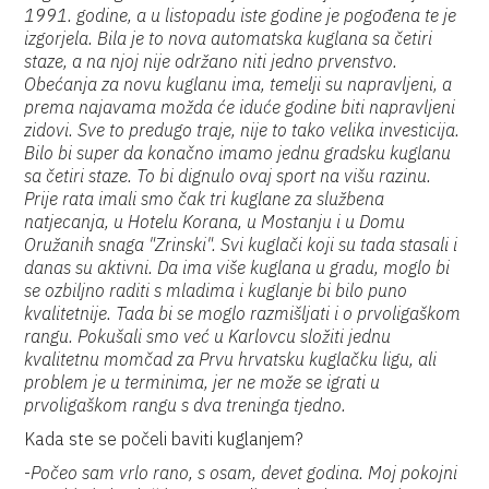
1991. godine, a u listopadu iste godine je pogođena te je
izgorjela. Bila je to nova automatska kuglana sa četiri
staze, a na njoj nije održano niti jedno prvenstvo.
Obećanja za novu kuglanu ima, temelji su napravljeni, a
prema najavama možda će iduće godine biti napravljeni
zidovi. Sve to predugo traje, nije to tako velika investicija.
Bilo bi super da konačno imamo jednu gradsku kuglanu
sa četiri staze. To bi dignulo ovaj sport na višu razinu.
Prije rata imali smo čak tri kuglane za službena
natjecanja, u Hotelu Korana, u Mostanju i u Domu
Oružanih snaga "Zrinski". Svi kuglači koji su tada stasali i
danas su aktivni. Da ima više kuglana u gradu, moglo bi
se ozbiljno raditi s mladima i kuglanje bi bilo puno
kvalitetnije. Tada bi se moglo razmišljati i o prvoligaškom
rangu. Pokušali smo već u Karlovcu složiti jednu
kvalitetnu momčad za Prvu hrvatsku kuglačku ligu, ali
problem je u terminima, jer ne može se igrati u
prvoligaškom rangu s dva treninga tjedno.
Kada ste se počeli baviti kuglanjem?
-
Počeo sam vrlo rano, s osam, devet godina. Moj pokojni