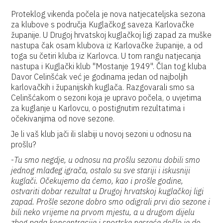
Proteklog vikenda počela je nova natjecateljska sezona
za klubove s područja Kuglačkog saveza Karlovačke
županije. U Drugoj hrvatskoj kuglačkoj ligi zapad za muške
nastupa čak osam klubova iz Karlovačke županije, a od
toga su četiri kluba iz Karlovca. U tom rangu natjecanja
nastupa i Kuglački klub "Mostanje 1949". Član tog kluba
Davor Celinšćak već je godinama jedan od najboljih
karlovačkih i županijskih kuglača. Razgovarali smo sa
Celinšćakom o sezoni koja je upravo počela, o uvjetima
za kuglanje u Karlovcu, o postignutim rezultatima i
očekivanjima od nove sezone.
Je li vaš klub jači ili slabiji u novoj sezoni u odnosu na
prošlu?
-
Tu smo negdje, u odnosu na prošlu sezonu dobili smo
jednog mlađeg igrača, ostalo su sve stariji i iskusniji
kuglači. Očekujemo da ćemo, kao i prošle godine,
ostvariti dobar rezultat u Drugoj hrvatskoj kuglačkoj ligi
zapad. Prošle sezone dobro smo odigrali prvi dio sezone i
bili neko vrijeme na prvom mjestu, a u drugom dijelu
zbog pada koncentracije i sportske nesreće došlo je do