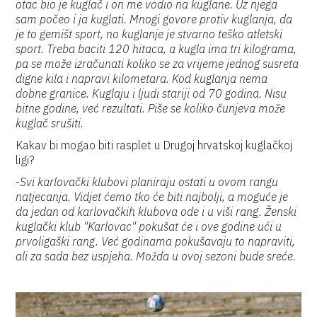
otac bio je kuglač i on me vodio na kuglane. Uz njega
sam počeo i ja kuglati. Mnogi govore protiv kuglanja, da
je to gemišt sport, no kuglanje je stvarno teško atletski
sport. Treba baciti 120 hitaca, a kugla ima tri kilograma,
pa se može izračunati koliko se za vrijeme jednog susreta
digne kila i napravi kilometara. Kod kuglanja nema
dobne granice. Kuglaju i ljudi stariji od 70 godina. Nisu
bitne godine, već rezultati. Piše se koliko čunjeva može
kuglač srušiti.
Kakav bi mogao biti rasplet u Drugoj hrvatskoj kuglačkoj
ligi?
-
Svi karlovački klubovi planiraju ostati u ovom rangu
natjecanja. Vidjet ćemo tko će biti najbolji, a moguće je
da jedan od karlovačkih klubova ode i u viši rang. Ženski
kuglački klub "Karlovac" pokušat će i ove godine ući u
prvoligaški rang. Već godinama pokušavaju to napraviti,
ali za sada bez uspjeha. Možda u ovoj sezoni bude sreće.