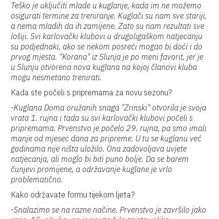
Teško je uključiti mlade u kuglanje, kada im ne možemo
osigurati termine za treniranje. Kuglači su nam sve stariji,
a nema mladih da ih zamijene. Zato su nam rezultati sve
lošiji. Svi karlovački klubovi u drugoligaškom natjecanju
su podjednaki, ako se nekom posreći mogao bi doći i do
prvog mjesta. "Korana" iz Slunja je po meni favorit, jer je
u Slunju otvorena nova kuglana na kojoj članovi kluba
mogu nesmetano trenirati.
Kada ste počeli s pripremama za novu sezonu?
-
Kuglana Doma oružanih snaga "Zrinski" otvorila je svoja
vrata 1. rujna i tada su svi karlovački klubovi počeli s
pripremama. Prvenstvo je počelo 29. rujna, pa smo imali
manje od mjesec dana za pripreme. U tu se kuglanu već
godinama nije ništa uložilo. Ona zadovoljava uvjete
natjecanja, ali moglo bi biti puno bolje. Da se barem
čunjevi promijene, a održavanje kuglane je vrlo
problematično.
Kako održavate formu tijekom ljeta?
-
Snalazimo se na razne načine. Prvenstvo je završilo jako