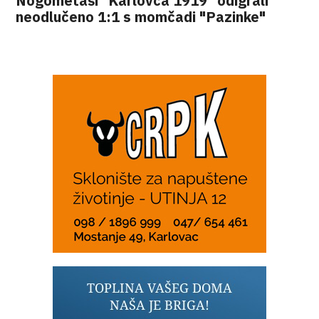
Nogometaši "Karlovca 1919" odigrali
neodlučeno 1:1 s momčadi "Pazinke"