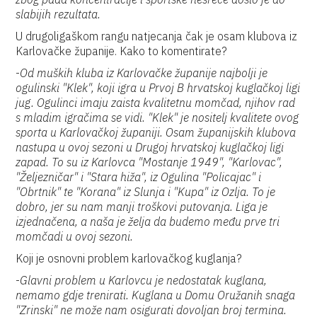
slabijih rezultata.
U drugoligaškom rangu natjecanja čak je osam klubova iz
Karlovačke županije. Kako to komentirate?
-
Od muških kluba iz Karlovačke županije najbolji je
ogulinski "Klek", koji igra u Prvoj B hrvatskoj kuglačkoj ligi
jug. Ogulinci imaju zaista kvalitetnu momčad, njihov rad
s mladim igračima se vidi. "Klek" je nositelj kvalitete ovog
sporta u Karlovačkoj županiji. Osam županijskih klubova
nastupa u ovoj sezoni u Drugoj hrvatskoj kuglačkoj ligi
zapad. To su iz Karlovca "Mostanje 1949", "Karlovac",
"Željezničar" i "Stara hiža", iz Ogulina "Policajac" i
"Obrtnik" te "Korana" iz Slunja i "Kupa" iz Ozlja. To je
dobro, jer su nam manji troškovi putovanja. Liga je
izjednačena, a naša je želja da budemo među prve tri
momčadi u ovoj sezoni.
Koji je osnovni problem karlovačkog kuglanja?
-
Glavni problem u Karlovcu je nedostatak kuglana,
nemamo gdje trenirati. Kuglana u Domu Oružanih snaga
"Zrinski" ne može nam osigurati dovoljan broj termina.