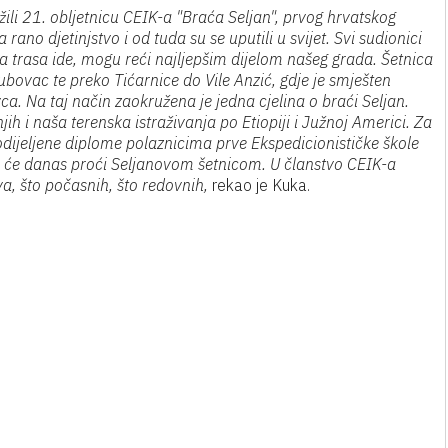
ili 21. obljetnicu CEIK-a "Braća Seljan", prvog hrvatskog
rano djetinjstvo i od tuda su se uputili u svijet. Svi sudionici
 trasa ide, mogu reći najljepšim dijelom našeg grada. Šetnica
ubovac te preko Tićarnice do Vile Anzić, gdje je smješten
a. Na taj način zaokružena je jedna cjelina o braći Seljan.
h i naša terenska istraživanja po Etiopiji i Južnoj Americi. Za
podijeljene diplome polaznicima prve Ekspedicionističke škole
oji će danas proći Seljanovom šetnicom. U članstvo CEIK-a
a, što počasnih, što redovnih,
rekao je Kuka.