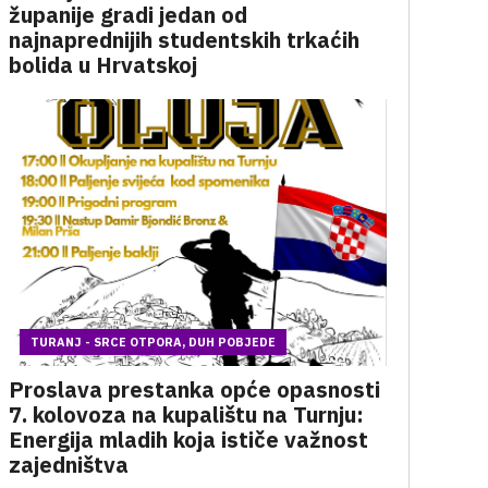
županije gradi jedan od
najnaprednijih studentskih trkaćih
bolida u Hrvatskoj
TURANJ - SRCE OTPORA, DUH POBJEDE
Proslava prestanka opće opasnosti
7. kolovoza na kupalištu na Turnju:
Energija mladih koja ističe važnost
zajedništva