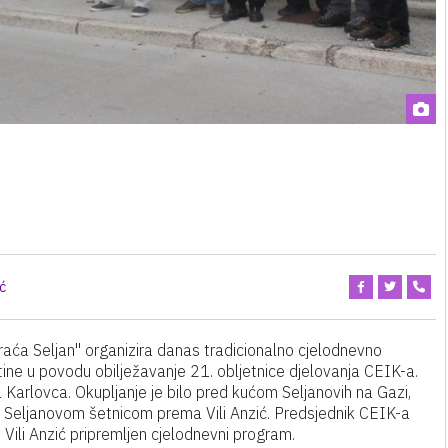
ć
Braća Seljan" organizira danas tradicionalno cjelodnevno
štine u povodu obilježavanje 21. obljetnice djelovanja CEIK-a.
a Karlovca. Okupljanje je bilo pred kućom Seljanovih na Gazi,
uli Seljanovom šetnicom prema Vili Anzić. Predsjednik CEIK-a
Vili Anzić pripremljen cjelodnevni program.