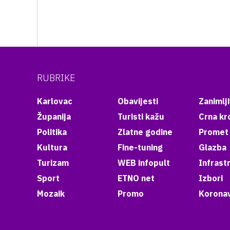
RUBRIKE
Karlovac
Obavijesti
Zanimlji
Županija
Turisti kažu
Crna kr
Politika
Zlatne godine
Promet
Kultura
Fine-tuning
Glazba
Turizam
WEB infopult
Infrast
Sport
ETNO net
Izbori
Mozaik
Promo
Koronav