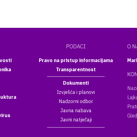
PODACI
O 
vosti
Pravo na pristup informacijama
Mar
onika
Transparentnost
KON
Dokumenti
Nazo
Izvješća i planovi
ruktura
Lajk
Nadzorni odbor
Prat
Javna nabava
irus
Gled
Javni natječaji