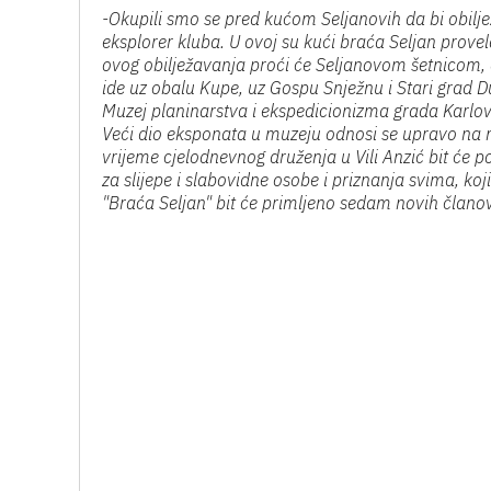
-Okupili smo se pred kućom Seljanovih da bi obiljež
eksplorer kluba. U ovoj su kući braća Seljan provela 
ovog obilježavanja proći će Seljanovom šetnicom, a
ide uz obalu Kupe, uz Gospu Snježnu i Stari grad D
Muzej planinarstva i ekspedicionizma grada Karlovc
Veći dio eksponata u muzeju odnosi se upravo na nji
vrijeme cjelodnevnog druženja u Vili Anzić bit će 
za slijepe i slabovidne osobe i priznanja svima, k
"Braća Seljan" bit će primljeno sedam novih članov