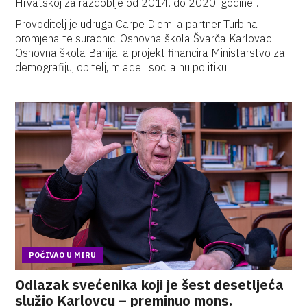
Hrvatskoj za razdoblje od 2014. do 2020. godine“.
Provoditelj je udruga Carpe Diem, a partner Turbina
promjena te suradnici Osnovna škola Švarča Karlovac i
Osnovna škola Banija, a projekt financira Ministarstvo za
demografiju, obitelj, mlade i socijalnu politiku.
POČIVAO U MIRU
Odlazak svećenika koji je šest desetljeća
služio Karlovcu – preminuo mons.