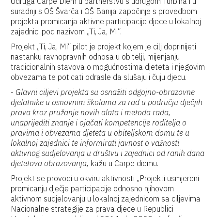
Udruga Carpe Diem u partnerstvu s udrugom Turbina i u
suradnji s OŠ Švarča i OŠ Banija započinje s provedbom
projekta promicanja aktivne participacije djece u lokalnoj
zajednici pod nazivom „Ti, Ja, Mi“.
Projekt „Ti, Ja, Mi“ pilot je projekt kojem je cilj doprinijeti
nastanku ravnopravnih odnosa u obitelji, mijenjanju
tradicionalnih stavova o mogućnostima djeteta i njegovim
obvezama te poticati odrasle da slušaju i čuju djecu.
-
Glavni ciljevi projekta su osnažiti odgojno-obrazovne
djelatnike u osnovnim školama za rad u području dječjih
prava kroz pružanje novih alata i metoda rada,
unaprijediti znanje i ojačati kompetencije roditelja o
pravima i obvezama djeteta u obiteljskom domu te u
lokalnoj zajednici te informirati javnost o važnosti
aktivnog sudjelovanja u društvu i zajednici od ranih dana
djetetova obrazovanja,
kažu u Carpe diemu.
Projekt se provodi u okviru aktivnosti „Projekti usmjereni
promicanju dječje participacije odnosno njihovom
aktivnom sudjelovanju u lokalnoj zajednicom sa ciljevima
Nacionalne strategije za prava djece u Republici