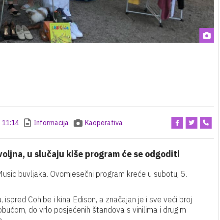
11:14
Informacija
Kaoperativa
ljna, u slučaju kiše program će se odgoditi
usic buvljaka. Ovomjesečni program kreće u subotu, 5.
u, ispred Cohibe i kina Edison, a značajan je i sve veći broj
obućom, do vrlo posjećenih štandova s vinilima i drugim