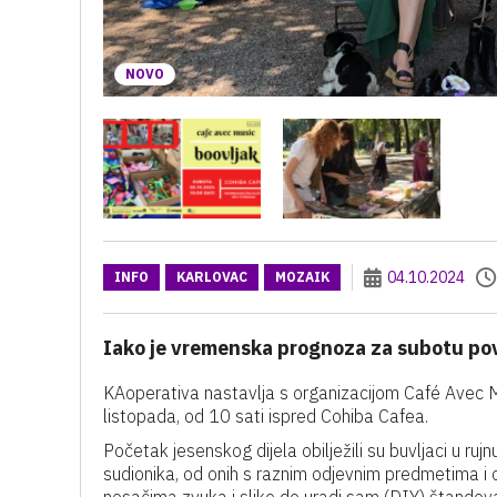
NOVO
04.10.2024
INFO
KARLOVAC
MOZAIK
Iako je vremenska prognoza za subotu povo
KAoperativa nastavlja s organizacijom Café Avec M
listopada, od 10 sati ispred Cohiba Cafea.
Početak jesenskog dijela obilježili su buvljaci u rujn
sudionika, od onih s raznim odjevnim predmetima i 