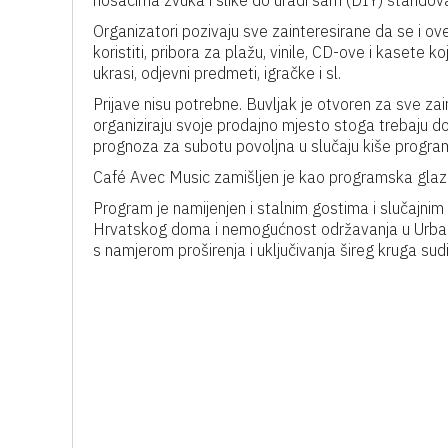
nosačima zvuka i slike do uradi sam (DIY) štandov
Organizatori pozivaju sve zainteresirane da se i ov
koristiti, pribora za plažu, vinile, CD-ove i kasete k
ukrasi, odjevni predmeti, igračke i sl.
Prijave nisu potrebne. Buvljak je otvoren za sve zai
organiziraju svoje prodajno mjesto stoga trebaju doni
prognoza za subotu povoljna u slučaju kiše program
Café Avec Music zamišljen je kao programska glaz
Program je namijenjen i stalnim gostima i slučajni
Hrvatskog doma i nemogućnost održavanja u Urban
s namjerom proširenja i uključivanja šireg kruga sud