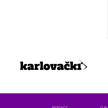
PODACI
O 