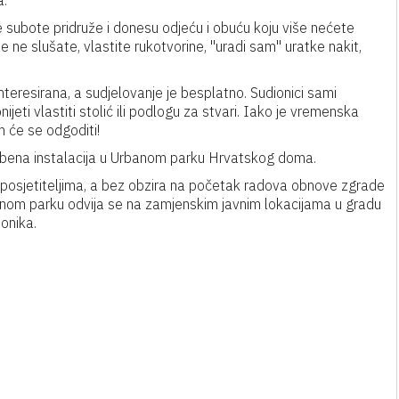
a.
e subote pridruže i donesu odjeću i obuću koju više nećete
oje ne slušate, vlastite rukotvorine, "uradi sam" uratke nakit,
nteresirana, a sudjelovanje je besplatno. Sudionici sami
jeti vlastiti stolić ili podlogu za stvari. Iako je vremenska
 će se odgoditi!
bena instalacija u Urbanom parku Hrvatskog doma.
m posjetiteljima, a bez obzira na početak radova obnove zgrade
om parku odvija se na zamjenskim javnim lokacijama u gradu
ionika.