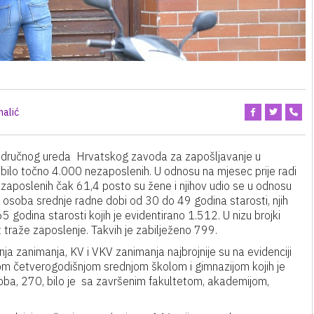
halić
u Područnog ureda Hrvatskog zavoda za zapošljavanje u
i bilo točno 4.000 nezaposlenih. U odnosu na mjesec prije radi
aposlenih čak 61,4 posto su žene i njihov udio se u odnosu
lo osoba srednje radne dobi od 30 do 49 godina starosti, njih
65 godina starosti kojih je evidentirano 1.512. U nizu brojki
ut traže zaposlenje. Takvih je zabilježeno 799.
 zanimanja, KV i VKV zanimanja najbrojnije su na evidenciji
nom četverogodišnjom srednjom školom i gimnazijom kojih je
oba, 270, bilo je sa završenim fakultetom, akademijom,