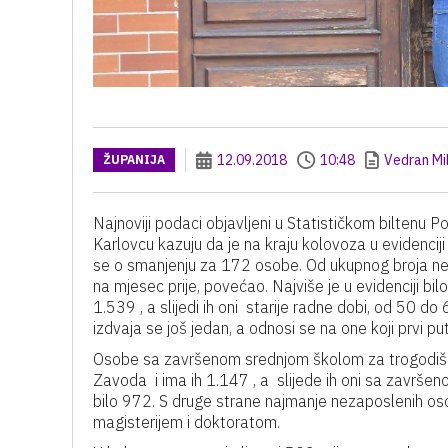
12.09.2018
10:48
Vedran Mi
ŽUPANIJA
Najnoviji podaci objavljeni u Statističkom bilten
Karlovcu kazuju da je na kraju kolovoza u evidencij
se o smanjenju za 172 osobe. Od ukupnog broja nez
na mjesec prije, povećao. Najviše je u evidenciji bi
1.539 , a slijedi ih oni starije radne dobi, od 50 do 
izdvaja se još jedan, a odnosi se na one koji prvi p
Osobe sa završenom srednjom školom za trogodišnja
Zavoda i ima ih 1.147 , a slijede ih oni sa završe
bilo 972. S druge strane najmanje nezaposlenih os
magisterijem i doktoratom.