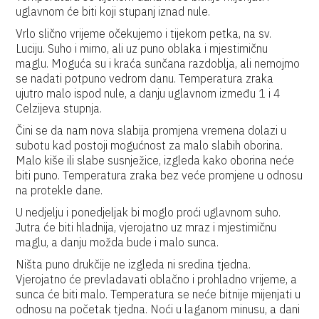
uglavnom će biti koji stupanj iznad nule.
Vrlo slično vrijeme očekujemo i tijekom petka, na sv.
Luciju. Suho i mirno, ali uz puno oblaka i mjestimičnu
maglu. Moguća su i kraća sunčana razdoblja, ali nemojmo
se nadati potpuno vedrom danu. Temperatura zraka
ujutro malo ispod nule, a danju uglavnom između 1 i 4
Celzijeva stupnja.
Čini se da nam nova slabija promjena vremena dolazi u
subotu kad postoji mogućnost za malo slabih oborina.
Malo kiše ili slabe susnježice, izgleda kako oborina neće
biti puno. Temperatura zraka bez veće promjene u odnosu
na protekle dane.
U nedjelju i ponedjeljak bi moglo proći uglavnom suho.
Jutra će biti hladnija, vjerojatno uz mraz i mjestimičnu
maglu, a danju možda bude i malo sunca.
Ništa puno drukčije ne izgleda ni sredina tjedna.
Vjerojatno će prevladavati oblačno i prohladno vrijeme, a
sunca će biti malo. Temperatura se neće bitnije mijenjati u
odnosu na početak tjedna. Noći u laganom minusu, a dani