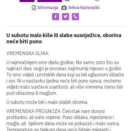
Informacija
Arhiva Karlovački
U subotu malo kiše ili slabe susnježice, oborina
neće biti puno
VREMENSKA SLIKA:
U najmračnijem smo dijelu godine. Ne samo zato što su
najkraći dani, nego je prosinac najtmurniji mjesec u godini.
To smo vidjeli i proteklih dana koji su bili uglavnom oblačni
i sivi. Ni u nastavku tjedna neće biti puno sunca, možemo
vidjeti malo sunčeve svjetlosti, ali više vremena ćemo biti
pod oblacima ili maglom.
U subotu može biti i malo slabih oborina.
VREMENSKA PROGNOZA: Četvrtak nam donosi
prohladno, ali suho vrijeme. Puno oblaka, mjestimice i
magle, ali tijekom dana može se pokazati i malo sunca.
Temperatura se tijekom dana neće bitnije mijenjati i