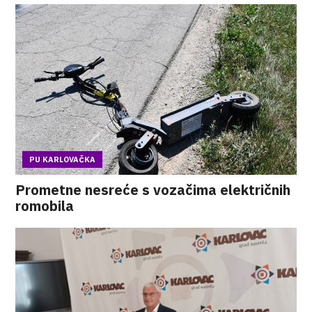
PU KARLOVAČKA
Prometne nesreće s vozačima električnih
romobila