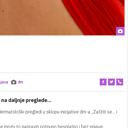
ajava
dm
 na daljnje preglede...
matološki pregledi u sklopu inicijative dm-a „Zaštiti se… i
ože mogu to napraviti potpuno besplatno i bez prijave.