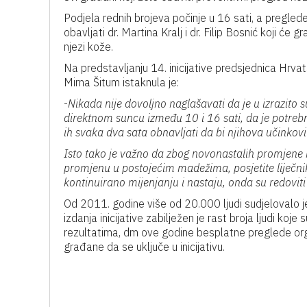
Podjela rednih brojeva počinje u 16 sati, a pregl
obavljati dr. Martina Kralj i dr. Filip Bosnić koji će
njezi kože.
Na predstavljanju 14. inicijative predsjednica Hr
Mirna Šitum istaknula je:
-
Nikada nije dovoljno naglašavati da je u izrazito
direktnom suncu između 10 i 16 sati, da je potreb
ih svaka dva sata obnavljati da bi njihova učinkovi
Isto tako je važno da zbog novonastalih promjene 
promjenu u postojećim madežima, posjetite liječni
kontinuirano mijenjanju i nastaju, onda su redovit
Od 2011. godine više od 20.000 ljudi sudjelovalo je u
izdanja inicijative zabilježen je rast broja ljudi koj
rezultatima, dm ove godine besplatne preglede org
građane da se uključe u inicijativu.