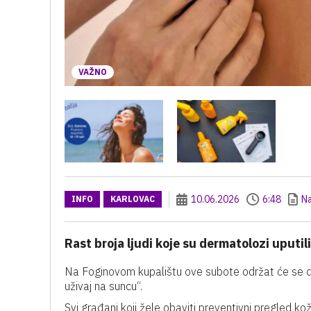
VAŽNO
10.06.2026
6:48
N
INFO
KARLOVAC
Rast broja ljudi koje su dermatolozi uputili
Na Foginovom kupalištu ove subote održat će se der
uživaj na suncu“.
Svi građani koji žele obaviti preventivni pregled k