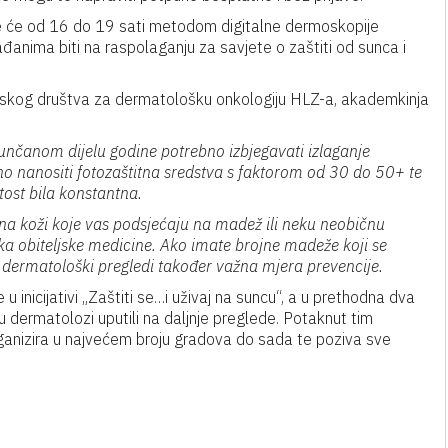
ede će od 16 do 19 sati metodom digitalne dermoskopije
 građanima biti na raspolaganju za savjete o zaštiti od sunca i
vatskog društva za dermatološku onkologiju HLZ-a, akademkinja
 sunčanom dijelu godine potrebno izbjegavati izlaganje
no nanositi fotozaštitna sredstva s faktorom od 30 do 50+ te
tost bila konstantna.
na koži koje vas podsjećaju na madež ili neku neobičnu
ka obiteljske medicine. Ako imate brojne madeže koji se
i dermatološki pregledi također važna mjera prevencije.
 inicijativi „Zaštiti se…i uživaj na suncu“, a u prethodna dva
e su dermatolozi uputili na daljnje preglede. Potaknut tim
anizira u najvećem broju gradova do sada te poziva sve