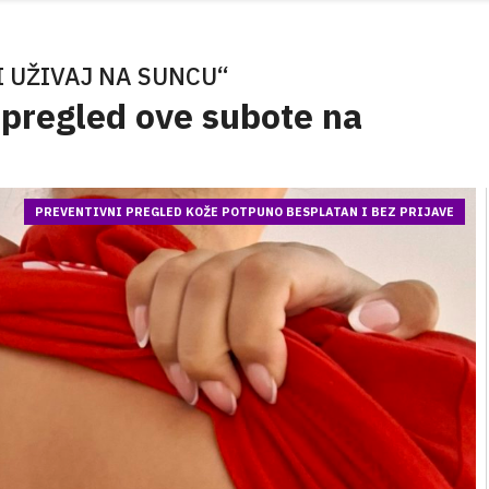
.I UŽIVAJ NA SUNCU“
 pregled ove subote na
PREVENTIVNI PREGLED KOŽE POTPUNO BESPLATAN I BEZ PRIJAVE