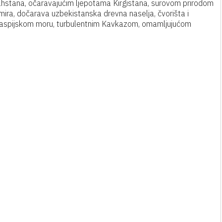
hstana, očaravajućim ljepotama Kirgistana, surovom prirodom
mira, dočarava uzbekistanska drevna naselja, čvorišta i
 Kaspijskom moru, turbulentnim Kavkazom, omamljujućom