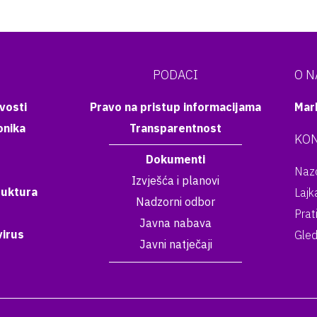
PODACI
O 
vosti
Pravo na pristup informacijama
Mar
onika
Transparentnost
KON
Dokumenti
Nazo
Izvješća i planovi
ruktura
Lajk
Nadzorni odbor
Prat
Javna nabava
irus
Gled
Javni natječaji