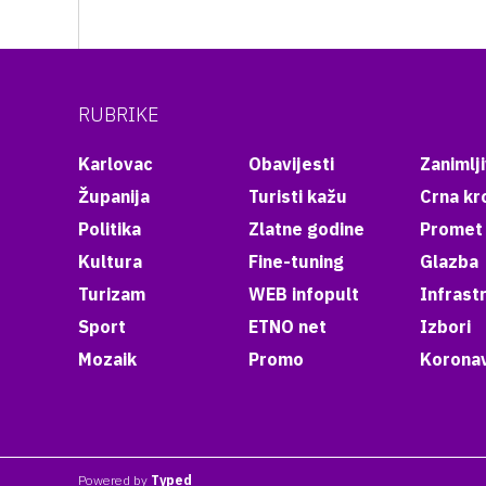
RUBRIKE
Karlovac
Obavijesti
Zanimlji
Županija
Turisti kažu
Crna kr
Politika
Zlatne godine
Promet
Kultura
Fine-tuning
Glazba
Turizam
WEB infopult
Infrast
Sport
ETNO net
Izbori
Mozaik
Promo
Koronav
Powered by
Typed