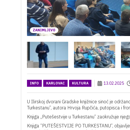
ZANIMLJIVO
13.02.2025
INFO
KARLOVAC
KULTURA
U Ilirskoj dvorani Gradske knjižnice sinoć je održa
Turkestanu”, autora Hrvoja Rupčića, putopisca i f
Knjiga „Putešestvije u Turkestanu” zaokružuje njeg
Knjiga “PUTEŠESTVIJE PO TURKESTANU”, objavljena 