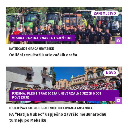
ZANIMLJIVO
VISOKA RAZINA ZNANJA I VJEŠTINE
NATJECANJE ORAČA HRVATSKE
Odlični rezultati karlovačkih orača
NOVO
PJESMA, PLES I TRADICIJA UNIVERZALNI JEZIK KOJI
POVEZUJE
OBILJEŽAVANJE 90. OBLJETNICE DJELOVANJA ANSAMBLA
FA "Matija Gubec" uspješno završio međunarodnu
turneju po Meksiku