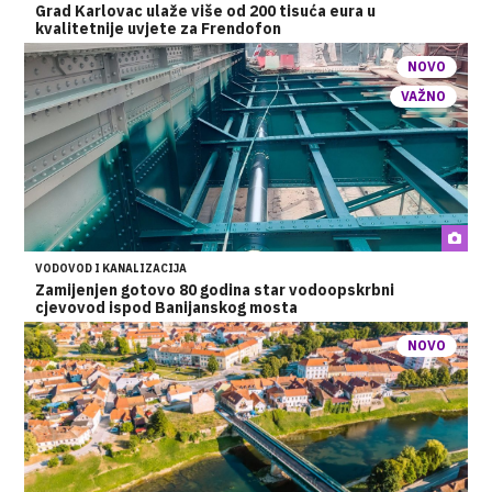
Grad Karlovac ulaže više od 200 tisuća eura u
kvalitetnije uvjete za Frendofon
NOVO
VAŽNO
VODOVOD I KANALIZACIJA
Zamijenjen gotovo 80 godina star vodoopskrbni
cjevovod ispod Banijanskog mosta
NOVO