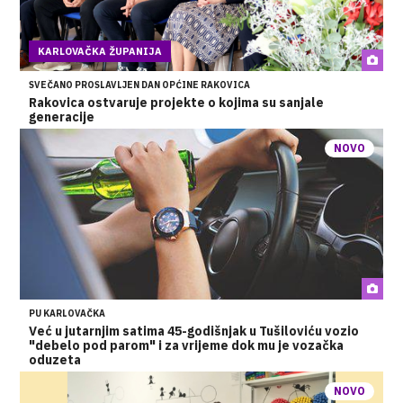
KARLOVAČKA ŽUPANIJA
SVEČANO PROSLAVLJEN DAN OPĆINE RAKOVICA
Rakovica ostvaruje projekte o kojima su sanjale
generacije
NOVO
PU KARLOVAČKA
Već u jutarnjim satima 45-godišnjak u Tušiloviću vozio
"debelo pod parom" i za vrijeme dok mu je vozačka
oduzeta
NOVO