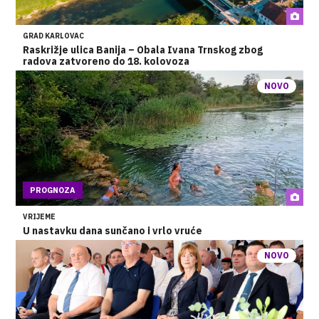
GRAD KARLOVAC
Raskrižje ulica Banija – Obala Ivana Trnskog zbog
radova zatvoreno do 18. kolovoza
NOVO
PROGNOZA
VRIJEME
U nastavku dana sunčano i vrlo vruće
NOVO