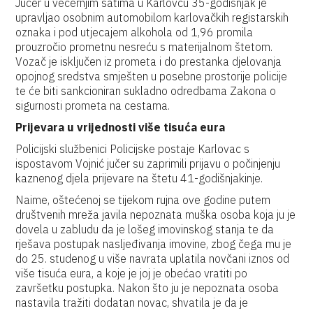
Jučer u večernjim satima u Karlovcu 35-godišnjak je
upravljao osobnim automobilom karlovačkih registarskih
oznaka i pod utjecajem alkohola od 1,96 promila
prouzročio prometnu nesreću s materijalnom štetom.
Vozač je isključen iz prometa i do prestanka djelovanja
opojnog sredstva smješten u posebne prostorije policije
te će biti sankcioniran sukladno odredbama Zakona o
sigurnosti prometa na cestama.
Prijevara u vrijednosti više tisuća eura
Policijski službenici Policijske postaje Karlovac s
ispostavom Vojnić jučer su zaprimili prijavu o počinjenju
kaznenog djela prijevare na štetu 41-godišnjakinje.
Naime, oštećenoj se tijekom rujna ove godine putem
društvenih mreža javila nepoznata muška osoba koja ju je
dovela u zabludu da je lošeg imovinskog stanja te da
rješava postupak nasljeđivanja imovine, zbog čega mu je
do 25. studenog u više navrata uplatila novčani iznos od
više tisuća eura, a koje je joj je obećao vratiti po
završetku postupka. Nakon što ju je nepoznata osoba
nastavila tražiti dodatan novac, shvatila je da je