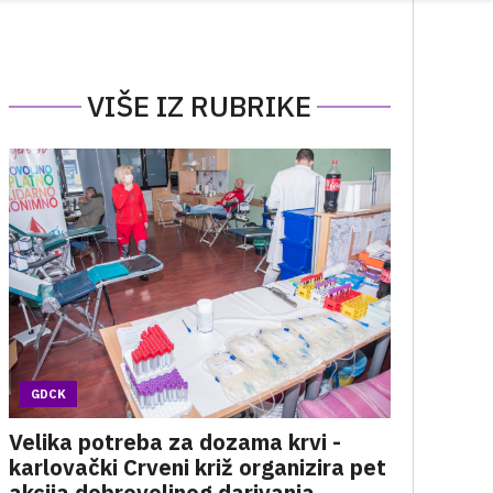
VIŠE IZ RUBRIKE
GDCK
Velika potreba za dozama krvi -
karlovački Crveni križ organizira pet
akcija dobrovoljnog darivanja