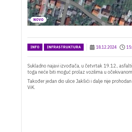
NOVO
18.12.2024
15
INFO
INFRASTRUKTURA
Sukladno najavi izvođača, u četvrtak 19.12., asfaltir
toga neće biti moguć prolaz vozilima u očekivanom
Također jedan dio ulice Jakšići i dalje nije prohodan 
ViK.