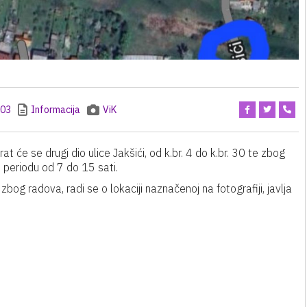
:03
Informacija
ViK
at će se drugi dio ulice Jakšići, od k.br. 4 do k.br. 30 te zbog
 periodu od 7 do 15 sati.
zbog radova, radi se o lokaciji naznačenoj na fotografiji, javlja