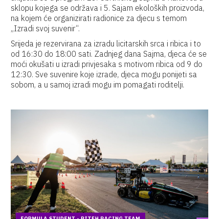
sklopu kojega se održava i 5. Sajam ekoloških proizvoda,
na kojem će organizirati radionice za djecu s temom
„Izradi svoj suvenir“.
Srijeda je rezervirana za izradu licitarskih srca i ribica i to
od 16:30 do 18:00 sati. Zadnjeg dana Sajma, djeca će se
moći okušati u izradi privjesaka s motivom ribica od 9 do
12:30. Sve suvenire koje izrade, djeca mogu ponijeti sa
sobom, a u samoj izradi mogu im pomagati roditelji.
FORMULA STUDENT - RITEH RACING TEAM