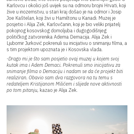
Karlovcu i okolici još uvijek su na odmoru brojni Hrvati, koji
žive u inozemstvu, u stari kraj došao je na odmor i Josip
Joe Kaštelan, koji živi u Hamiltonu u Kanadi. Muzej je
posjetio i Alija Zek, Karlovčanin, koji je bio veliki prijatelj
pokojnog kosovskog domoljuba i dugogodišnjeg
političkog zatvorenika Adema Demacija. Alija Zek i
Ljubomir Jurković pokrenuli su inicijativu o snimanju filma, a
s tim projektom upoznata je i Kosovska vlada.
-Drago mi je što sam posjetio ovaj muzej u kojem svoj
kutak ima i Adem Demaci. Pokrenuli smo inicijativu za
snimanje filma o Demaciju i nadam se da će projekt biti
realiziran. Obavio sam dva razgovora na tu temu s
redateljem Kristijanom Milićem i slijede nove aktivnosti
po tom pitanju,
kazao je Alija Zek.