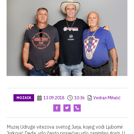
13.09.2018
10:36
Vedran Mihalić
MOZAIK
Muzej Udruge vitezova svetog Jurja, kojeg vodi Ljubomir
Jurković Deda, vrlo često posjećuju vrlo zanimljivi gosti. U