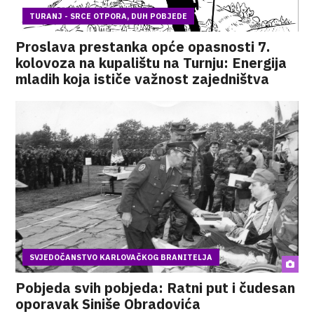
TURANJ - SRCE OTPORA, DUH POBJEDE
Proslava prestanka opće opasnosti 7.
kolovoza na kupalištu na Turnju: Energija
mladih koja ističe važnost zajedništva
SVJEDOČANSTVO KARLOVAČKOG BRANITELJA
Pobjeda svih pobjeda: Ratni put i čudesan
oporavak Siniše Obradovića