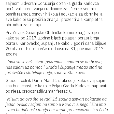
sajmom u dvorani Udruženja obrtnika grada Karlovca
održavati predavanja i radionice za učenike sedmih i
osmih razreda osnovnih škola i edukacije za obrtnike, a
sve kako bi se proširila znanja i prezentirala kompletna
obrtnička zanimanja.
Prvi čovjek županijske Obrtničke komore naglasio je i
kako se od 2017. godine bilježi polagan porast broja
obrta u Karlovačkoj županiji, te kako u godini dana bilježe
20 otvorenih obrta više u odnosu na 31, prosinac 2017.
godine.
-Ipak su se neki stvari pokrenule i nadam se da bi ovaj
naš sajam uz pomoć i Grada i Županije trebao stati na
još čvršće i stabilnije noge
, smatra Stanković.
Gradonačelnik Damir Mandić istaknuo je kako ovaj sajam
ima budućnost, te kako je želja i Grada Karlovca napraviti
od njega prepoznatljivu manifestaciju.
-Mislim da ovo što se radi 15 godina ustvari pokazuje da
jedan ovakav sajam ne samo u Karlovcu, nego i šire ima
svoju budućnost i mogu bez imalo pretencioznosti reći da