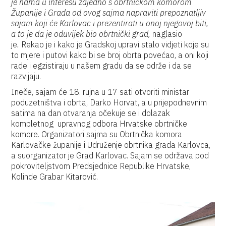
je nama u interesu zajedno s obrtničkom komorom
Županije i Grada od ovog sajma napraviti prepoznatljiv
sajam koji će Karlovac i prezentirati u onoj njegovoj biti,
a to je da je oduvijek bio obrtnički grad,
naglasio
je
.
Rekao je i kako je Gradskoj upravi stalo vidjeti koje su
to mjere i putovi kako bi se broj obrta povećao, a oni koji
rade i egzistiraju u našem gradu da se održe i da se
razvijaju.
Ineče, sajam će 18. rujna u 17 sati otvoriti ministar
poduzetništva i obrta, Darko Horvat, a u prijepodnevnim
satima na dan otvaranja očekuje se i dolazak
kompletnog upravnog odbora Hrvatske obrtničke
komore. Organizatori sajma su Obrtnička komora
Karlovačke županije i Udruženje obrtnika grada Karlovca,
a suorganizator je Grad Karlovac. Sajam se održava pod
pokroviteljstvom Predsjednice Republike Hrvatske,
Kolinde Grabar Kitarović.