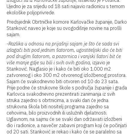
izlagači su iz Karlovačke županije
, istaknuo je Poturica.
Ujedno je za srijedu od 18 sati najavio radionicu s temom
ekološke poljoprivrede.
Predsjednik Obrtničke komore Karlovačke županije, Darko
Stanković naveo je koje su ovogodišnje novine na prošli
sajam.
-Razlika u odnosu na prijašnji sajam je što će sada svi
izlagači biti pod jednim šatorom, ugostiteljski dio će biti
pod drugim šatorom, a pozornica i vanjski šatori bit će
više manje gdje su bili i svih ovih godina,
izjavio je
Stanković. Naglasio je i kako će biti oko 1.000 m2
zatvorenog i oko 300 m2 otvorenog izložbenog prostora.
Sajam će svakodnevno biti otvoren od 10 do 23 sata.
Prije podne će strukovne škole s područja županije i grada
Karlovca svakodnevno prezentirati zanimanja iz svih
struka zajedno s obrtnicima, a svaki dan će jedna
strukovna škola biti nositelj programa zajedno sa
cehovima, bilo proizvodnih ili uslužnih djelatnosti.
Uglavnom, na sajmu će se svaki dan održavati izložbeni
dio i radionice, a navečer zabavni program koji će počinjati
od 20 sati. Stanković je rekao i kako će se paralelno sa