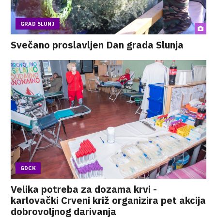
GRAD SLUNJ
Svečano proslavljen Dan grada Slunja
GDCK
Velika potreba za dozama krvi -
karlovački Crveni križ organizira pet akcija
dobrovoljnog darivanja