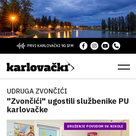
PRVI KARLOVAČKI 90.1FM
UDRUGA ZVONČIĆI
"Zvončići" ugostili službenike PU
karlovačke
DRUŽENJE POVODOM SV. NIKOLE