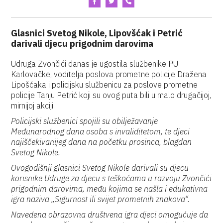
Glasnici Svetog Nikole, Lipovšćak i Petrić
darivali djecu prigodnim darovima
Udruga Zvončići danas je ugostila službenike PU
Karlovačke, voditelja poslova prometne policije Dražena
Lipošćaka i policijsku službenicu za poslove prometne
policije Tanju Petrić koji su ovog puta bili u malo drugačijoj,
mirnijoj akciji.
Policijski službenici spojili su obilježavanje
Međunarodnog dana osoba s invaliditetom, te djeci
najiščekivanijeg dana na početku prosinca, blagdan
Svetog Nikole.
Ovogodišnji glasnici Svetog Nikole darivali su djecu -
korisnike Udruge za djecu s teškoćama u razvoju Zvončići
prigodnim darovima, među kojima se našla i edukativna
igra naziva „Sigurnost ili svijet prometnih znakova“.
Navedena obrazovna društvena igra djeci omogućuje da