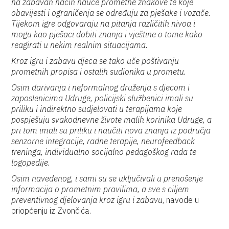
na zabavan način nauče prometne znakove te koje
obavijesti i ograničenja se određuju za pješake i vozače.
Tijekom igre odgovaraju na pitanja različitih nivoa i
mogu kao pješaci dobiti znanja i vještine o tome kako
reagirati u nekim realnim situacijama.
Kroz igru i zabavu djeca se tako uče poštivanju
prometnih propisa i ostalih sudionika u prometu.
Osim darivanja i neformalnog druženja s djecom i
zaposlenicima Udruge, policijski službenici imali su
priliku i indirektno sudjelovati u terapijama koje
pospješuju svakodnevne živote malih korinika Udruge, a
pri tom imali su priliku i naučiti nova znanja iz područja
senzorne integracije, radne terapije, neurofeedback
treninga, individualno socijalno pedagoškog rada te
logopedije.
Osim navedenog, i sami su se uključivali u prenošenje
informacija o prometnim pravilima, a sve s ciljem
preventivnog djelovanja kroz igru i zabavu
, navode u
priopćenju iz Zvončića.