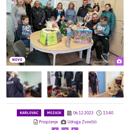
NOVO
06.12.2023
13:40
KARLOVAC
MOZAIK
Priopćenje
Udruga Zvončići