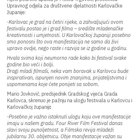
Upravnog odjela za društvene djelatnosti Karlovačke
županije:
-Karlovac je grad na četiri rijeke, a zahvaljujući ovom
festivalu postao je i grad filma – središte mladenačke
kreativnosti i umjetnosti. U Karlovačkoj županiji posebno
smo ponosni što ova manifestacija ne samo da živi
upravo ovdje, nego raste i razvija se iz godine u godinu.
Hvala svima koji neumorno rade kako bi festival svake
godine bio veći i bolji.
Dragi mladi filmaši, neka vam boravak u Karlovcu bude
inspirativan, ispunjen novim znanjima, prijateljstvima i
uspomenama koje ćete ponijeti sa sobom.
Mario Jovković, predsjednik Gradskog vijeća Grada
Karlovca, skrenuo je pažnju na ulogu festivala u Karlovcu i
Karlovačkoj županiji
:
-Posebno je važno istaknuti ulogu koju ove manifestacije
imaju u našem gradu. Four River Film Festival danas
slavi svoju punoljetnost, a Filmska revija mladeži
jubilarnu 30. obljetnicu. Obje manifestacije važan su