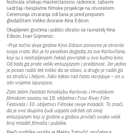
festivala očekuju masterclassovi, radionice, zabavni
sadržaji i besplatne filmske projekcije na otvorenom.
Ceremonija otvaranja održana je pred prepunim
gledalištem Velike dvorane Kina Edison.
Okupljenim gostima i publici obratio se ravnatelj Kina
Edison, Ivan Gojmerac:
-Prije točno dvije godine Kino Edison ponovno je otvorilo
svoja vrata. Bio je to poseban događaj za sve Karlovčane,
koji su s nestrpljenjem čekali povratak u ovo kultno kino.
Od tada ga prate veliki entuzijazam i predanost. Jer jedno
je posao raditi tek toliko da se obavi, a drugo je raditi ga
sa strašću i željom. Iako takav rad često iscrpljuje – on u
isto vrijeme ispunjava.
Zato želim čestitati Kinoklubu Karlovac i Hrvatskom
filmskom savezu na 18. obljetnici Four River Film
Festivala i 30. obljetnici Filmske revije mladeži. To znači
da je ova skupina ljudi uspjela održati isti onaj
entuzijazam koji iz godine u godinu privlači ovako velik
broj mladih filmaša i publike.
Riječi podrške uputila je Melita Trgovčić, pročelnica