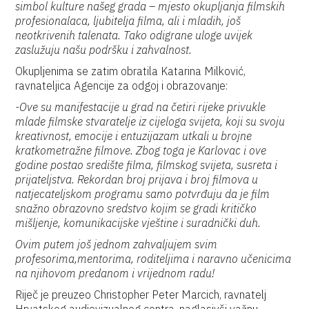
simbol kulture našeg grada – mjesto okupljanja filmskih
profesionalaca, ljubitelja filma, ali i mladih, još
neotkrivenih talenata. Tako odigrane uloge uvijek
zaslužuju našu podršku i zahvalnost.
Okupljenima se zatim obratila Katarina Milković,
ravnateljica Agencije za odgoj i obrazovanje:
-Ove su manifestacije u grad na četiri rijeke privukle
mlade filmske stvaratelje iz cijeloga svijeta, koji su svoju
kreativnost, emocije i entuzijazam utkali u brojne
kratkometražne filmove. Zbog toga je Karlovac i ove
godine postao središte filma, filmskog svijeta, susreta i
prijateljstva. Rekordan broj prijava i broj filmova u
natjecateljskom programu samo potvrđuju da je film
snažno obrazovno sredstvo kojim se gradi kritičko
mišljenje, komunikacijske vještine i suradnički duh.
Ovim putem još jednom zahvaljujem svim
profesorima,mentorima, roditeljima i naravno učenicima
na njihovom predanom i vrijednom radu!
Riječ je preuzeo Christopher Peter Marcich, ravnatelj