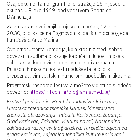
Ovaj dokumentarno-igrani hibrid istražuje 16-mjesečnu
okupaciju Rijeke 1919. pod vodstvom Gabrielea
D’Annunzija.
Za zatvaranje večernjih projekcija, u petak, 12. rujna u
20.30, publika će na Foginovom kupalištu moći pogledati
film
Južina
Ante Marina.
Ova crnohumorna komedija, koja kroz niz međusobno
povezanih sudbina prikazuje kaotičan i duhovit mozaik
splitske svakodnevice, premijerno je prikazana na
Pulskom filmskom festivalu i oduševila je publiku
prepoznatljivim splitskim humorom i upečatljivim likovima.
Programski raspored festivala možete vidjeti na sljedećoj
poveznici:
https://frff.com.hr/program-schedule/
Festival podržavaju: Hrvatski audiovizualni centar,
Hrvatska zajednica tehničke kulture, Ministarstvo
znanosti, obrazovanja i mladih, Karlovačka županija,
Grad Karlovac, Zaklada “Kultura nova”, Nacionalna
zaklada za razvoj civilnog društva, Turistička zajednica
grada Karlovac, Zajednica tehničke kulture Karlovac i