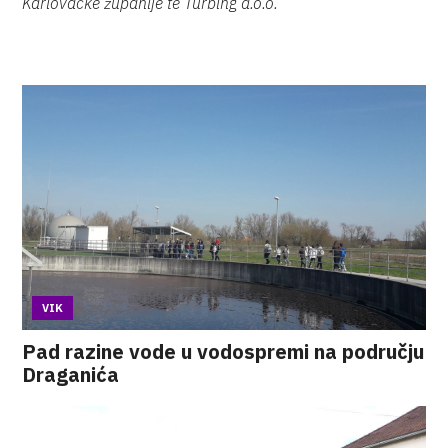
Karlovačke županije te Turbing d.o.o.
VIK
Pad razine vode u vodospremi na području
Draganića