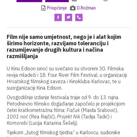
Priopćenje
D.Rožman
Film nije samo umjetnost, nego je i alat kojim
širimo horizonte, razvijamo toleranciju i
razumijevanje drugih kultura i načina
razmišljanja
U Kinu Edison sinoć su svečano su otvoreni 30. Filmska
revija mladeži i 18. Four River Film Festival, u organizaciji
Hrvatskog filmskog saveza i Kinokluba Karlovac, te u
suorganizaciji Kina Edison.
Ovogodišnje izdanje festivala traje od 9. do 13. rujna.
Petodnevno filmsko događanje započelo je projekcijom
četiri kratkometražna filma:
Fačuk
(Maida Srabović),
1001 noć
(Rea Rajčić),
Projekt Nik
(Tadija Tadić) i
Komorebi
(Lucija Katarina Šešelj).
Tijekom „žutog filmskog tjedna“ u Karlovcu, sudionike