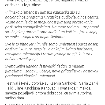
Hrvatskog audiovizualnog centra, naglasivši važnu
društvenu ulogu filma:
-Filmska pismenost i filmska edukacija dio su
nacionalnog programa Hrvatskog audiovizualnog centra.
Važno nam je da se mogućnost filmskog obrazovanja
pruži svim srednjoškolcima. Na tome radimo – uz pomoć
stručnjaka pripremili smo kurikulum koji je u fazi u kojoj
se može usvojiti u srednjim školama.
Sve je to bitno jer film nije samo umjetnost i odraz našeg
društva i kulture, nego je i alat kojim širimo horizonte,
razvijamo toleranciju i razumijevanje drugih kultura i
načina razmišljanja.
Svima želim ugodan festivalski tjedan, a mladim
filmašima – zabavu, učenje, nova prijateljstva i nastavak
predanosti filmskoj umjetnosti.
Festival i Reviju otvorile su Ksenija Sanković i Sanja Zanki
Pejić, u ime Kinokluba Karlovac i Hrvatskog filmskog
saveza poželjevši pritom dobrodošlicu svim autorima i
sudionicima.