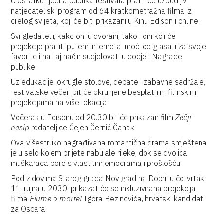
U ostatku tjedna publika festivala pratit će uzbudljiv
natjecateljski program od 64 kratkometražna filma iz
cijelog svijeta, koji će biti prikazani u Kinu Edison i online.
Svi gledatelji, kako oni u dvorani, tako i oni koji će
projekcije pratiti putem interneta, moći će glasati za svoje
favorite i na taj način sudjelovati u dodjeli Nagrade
publike.
Uz edukacije, okrugle stolove, debate i zabavne sadržaje,
festivalske večeri bit će okrunjene besplatnim filmskim
projekcijama na više lokacija.
Večeras u Edisonu od 20.30 bit će prikazan film
Zečji
nasip
redateljice Čejen Černić Čanak.
Ova višestruko nagrađivana romantična drama smještena
je u selo kojem prijete nabujale rijeke, dok se dvojica
muškaraca bore s vlastitim emocijama i prošlošću.
Pod zidovima Starog grada Novigrad na Dobri, u četvrtak,
11. rujna u 2030, prikazat će se inkluzivirana projekcija
filma
Fiume o morte!
Igora Bezinovića, hrvatski kandidat
za Oscara.