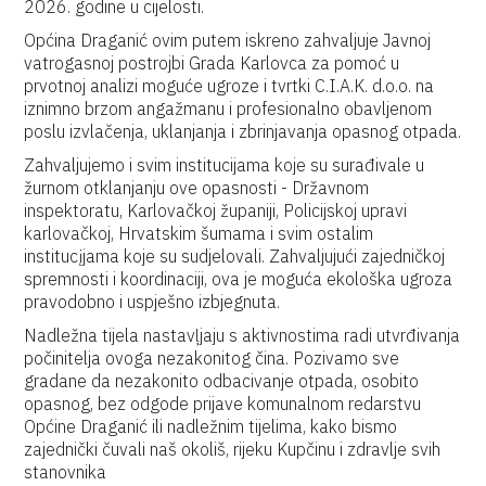
2026. godine u cijelosti.
Općina Draganić ovim putem iskreno zahvaljuje Javnoj
vatrogasnoj postrojbi Grada Karlovca za pomoć u
prvotnoj analizi moguće ugroze i tvrtki C.I.A.K. d.o.o. na
iznimno brzom angažmanu i profesionalno obavljenom
poslu izvlačenja, uklanjanja i zbrinjavanja opasnog otpada.
Zahvaljujemo i svim institucijama koje su surađivale u
žurnom otklanjanju ove opasnosti - Državnom
inspektoratu, Karlovačkoj županiji, Policijskoj upravi
karlovačkoj, Hrvatskim šumama i svim ostalim
institucįjama koje su sudjelovali. Zahvaljujući zajedničkoj
spremnosti i koordinaciji, ova je moguća ekološka ugroza
pravodobno i uspješno izbjegnuta.
Nadležna tijela nastavļjaju s aktivnostima radi utvrđivanja
počinitelja ovoga nezakonitog čina. Pozivamo sve
gradane da nezakonito odbacivanje otpada, osobito
opasnog, bez odgode prijave komunalnom redarstvu
Općine Draganić ili nadležnim tijelima, kako bismo
zajednički čuvali naš okoliš, rijeku Kupčinu i zdravlje svih
stanovnika