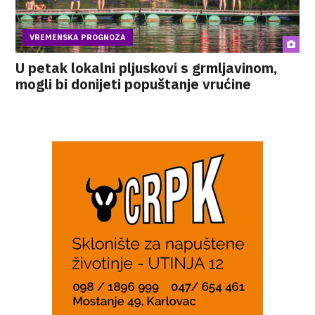
VREMENSKA PROGNOZA
U petak lokalni pljuskovi s grmljavinom,
mogli bi donijeti popuštanje vrućine