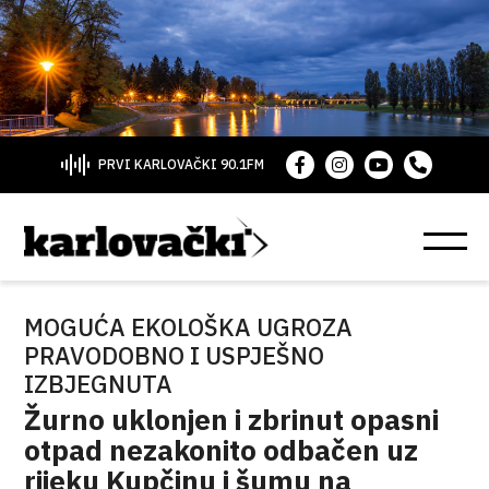
PRVI KARLOVAČKI 90.1FM
MOGUĆA EKOLOŠKA UGROZA
PRAVODOBNO I USPJEŠNO
IZBJEGNUTA
Žurno uklonjen i zbrinut opasni
otpad nezakonito odbačen uz
rijeku Kupčinu i šumu na