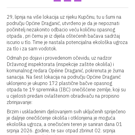
29, lipnja na više lokacija uz rijeku Kupčinu, tu u šumi na
području Općine Draganić, utvrđeno je da je nepoznati
počinitelj nezakonito odbacio veću količinu opasnog
otpada , pri čemu je iz dijela oštećenih bačava sadržaj
iscurio u tlo. Time je nastala potencijalna ekološka ugroza
za tlo i za sam vodotok.
Odmah po dojavi i provedenom očevidu, uz nadzor
Državnog inspektorata (inspekcije zaštite okoliša) i
komunalnog redara Opéine Draganić, pokrenuta je žurna
sanacija. Na šest lokacija na području Općine Draganić
uklonjeno je ukupno 172 plastične bačve opasnog
otpada te 19 spremnika (IBC) onečišćene zemlje, koji su
u cijelosti predani ovlaštenom obradivaču na propisno
zbrinjavanje:
Brzim i uskladenim djelovanjem svih uključenih spriječeno
je daljnje onečišćenje okoliša i otklonjena je moguća
ekološka ugroza, a onečisćeni teren je saniran dana 01
srpnja 2026. godine, te sav otpad zbrinut 02. srpnja