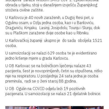
obrada u tijeku, stoji u današnjem izvješću Županijskog
stožera civilne zaštite.
U Karlovcu je 40 novih zaraženih, u Dugoj Resi pet, u
Ogulinu osam, u Ozlju jedna osoba, kao i u Bariloviću,
Draganiću, Krnjaku, Lasinji, Josipdolu, Tounju i Slunju, dok
su u Plaškom zaražene dvije osobe kao u Ribniku.
U Karlovačkoj županiji ukupno je do sada oboljela 1521
osoba.
U samoizolaciji se nalazi 629 osoba te je evidentirano
jedno kršenje mjere u grada Karlovcu.
U OB Karlovac se na bolničkom liječenju nalaze 43
pacijenta, šest je novoprimljenih, četiri su otpuštena, nitko
nije na respiratoru. U posljednja 24 sata jedna je osoba
preminula, radi se o ženi staroj 88 godina.
U OB Ogulin na COVID odjelu leži 19 pozitivnih
pacijenata. U samoizolaciji se nalazi 21 djelatnik bolnice.