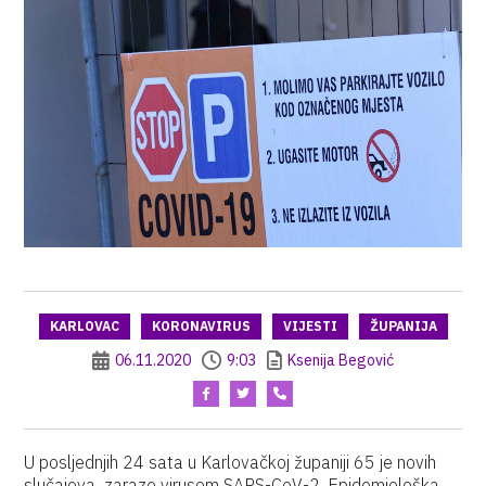
KARLOVAC
KORONAVIRUS
VIJESTI
ŽUPANIJA
06.11.2020
9:03
Ksenija Begović
U posljednjih 24 sata u Karlovačkoj županiji 65 je novih
slučajeva zaraze virusom SARS-CoV-2. Epidemiološka