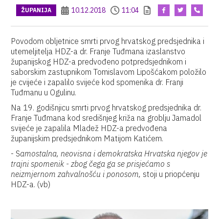
10.12.2018
11:04
ŽUPANIJA
Povodom obljetnice smrti prvog hrvatskog predsjednika i
utemeljitelja HDZ-a dr. Franje Tuđmana izaslanstvo
županijskog HDZ-a predvođeno potpredsjednikom i
saborskim zastupnikom Tomislavom Lipošćakom položilo
je cvijeće i zapalilo svijeće kod spomenika dr. Franji
Tuđmanu u Ogulinu.
Na 19. godišnjicu smrti prvog hrvatskog predsjednika dr.
Franje Tuđmana kod središnjeg križa na groblju Jamadol
svijeće je zapalila Mladež HDZ-a predvođena
županijskim predsjednikom Matijom Katićem.
- S
amostalna, neovisna i demokratska Hrvatska njegov je
trajni spomenik - zbog čega ga se prisjećamo s
neizmjernom zahvalnošću i ponosom,
stoji u priopćenju
HDZ-a. (vb)