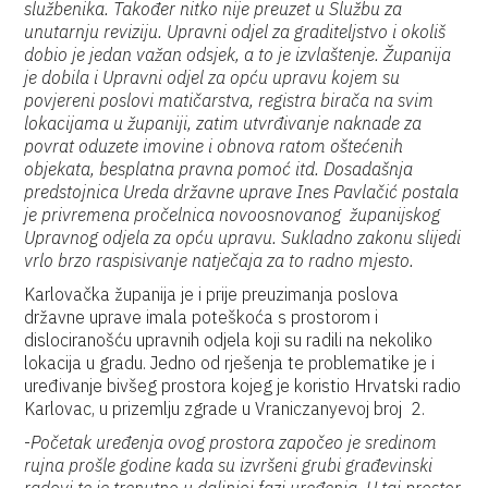
službenika. Također nitko nije preuzet u Službu za
unutarnju reviziju. Upravni odjel za graditeljstvo i okoliš
dobio je jedan važan odsjek, a to je izvlaštenje. Županija
je dobila i Upravni odjel za opću upravu kojem su
povjereni poslovi matičarstva, registra birača na svim
lokacijama u županiji, zatim utvrđivanje naknade za
povrat oduzete imovine i obnova ratom oštećenih
objekata, besplatna pravna pomoć itd. Dosadašnja
predstojnica Ureda državne uprave Ines Pavlačić postala
je privremena pročelnica novoosnovanog županijskog
Upravnog odjela za opću upravu. Sukladno zakonu slijedi
vrlo brzo raspisivanje natječaja za to radno mjesto.
Karlovačka županija je i prije preuzimanja poslova
državne uprave imala poteškoća s prostorom i
dislociranošću upravnih odjela koji su radili na nekoliko
lokacija u gradu. Jedno od rješenja te problematike je i
uređivanje bivšeg prostora kojeg je koristio Hrvatski radio
Karlovac, u prizemlju zgrade u Vraniczanyevoj broj 2.
-
Početak uređenja ovog prostora započeo je sredinom
rujna prošle godine kada su izvršeni grubi građevinski