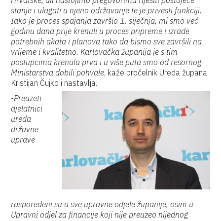
Hrvatske, ali nastojimo pregovorima riješiti postojeće
stanje i ulagati u njeno održavanje te je privesti funkciji.
Iako je proces spajanja završio 1. siječnja, mi smo već
godinu dana prije krenuli u proces pripreme i izrade
potrebnih akata i planova tako da bismo sve završili na
vrijeme i kvalitetno. Karlovačka županija je s tim
postupcima krenula prva i u više puta smo od resornog
Ministarstva dobili pohvale
, kaže pročelnik Ureda župana
Kristijan Čujko i nastavlja.
-
Preuzeti
djelatnici
ureda
državne
uprave
raspoređeni su u sve upravne odjele županije, osim u
Upravni odjel za financije koji nije preuzeo nijednog