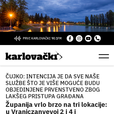
PRVI KARLOVAČKI 90.1FM
ČUJKO: INTENCIJA JE DA SVE NAŠE
SLUŽBE ŠTO JE VIŠE MOGUĆE BUDU
OBJEDINJENE PRVENSTVENO ZBOG
LAKŠEG PRISTUPA GRAĐANA
Županija vrlo brzo na tri lokacije:
u Vraniczanyevoj 2 i 4 i