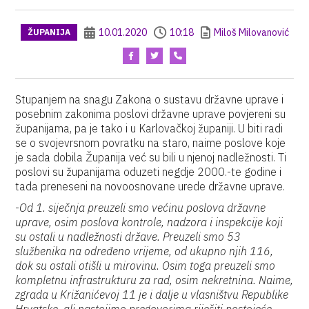
10.01.2020
10:18
Miloš Milovanović
ŽUPANIJA
Stupanjem na snagu Zakona o sustavu državne uprave i
posebnim zakonima poslovi državne uprave povjereni su
županijama, pa je tako i u Karlovačkoj županiji. U biti radi
se o svojevrsnom povratku na staro, naime poslove koje
je sada dobila Županija već su bili u njenoj nadležnosti. Ti
poslovi su županijama oduzeti negdje 2000.-te godine i
tada preneseni na novoosnovane urede državne uprave.
-
Od 1. siječnja preuzeli smo većinu poslova državne
uprave, osim poslova kontrole, nadzora i inspekcije koji
su ostali u nadležnosti države. Preuzeli smo 53
službenika na određeno vrijeme, od ukupno njih 116,
dok su ostali otišli u mirovinu. Osim toga preuzeli smo
kompletnu infrastrukturu za rad, osim nekretnina. Naime,
zgrada u Križanićevoj 11 je i dalje u vlasništvu Republike