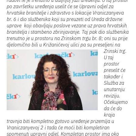
radovi te je trenutno u daljnjoj fazi uređenja. U taj prostor
po završetku uređenja uselit će se Upravni odjel za
hrvatske branitelje i zdravstvo s lokacije Vraniczanyeva
br. 6 i dio službenika koji su preuzeti od Ureda državne
uprave koji obavljaju poslove vezane uz prava hrvatskih
branitelja i stambeno zbrinjavanje. Taj pak dio službenika
trenutno je u prostoru na Zrinskom trgu br. 8; oni su prije
djelomično bili u Križanićevoj ulici pa su preseljeni na
Zrinski trg.
U taj
prostor
preselit će
također i
Služba za
unutarnju
reviziju.
Očekujemo
da će do
kraja
travnja biti kompletno gotovo uređenje prizemlja u
Vraniczanyevoj 2 i tada će moći biti kompletiran
spomenuti upravni odjel. Kompletan prostor ima oko