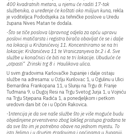
400 kvadratnih metara, u njemu će raditi 17-tak
službenika, a uređenje će koštati oko milijun kuna,
rekla
je voditeljica Pododsjeka za tehničke poslove u Uredu
župana Nives Matan te dodala.
-
Što se tiče poslova Upravnog odjela za opću upravu
poslovi matičarsta i registra birača obavljat će se i dalje
na lokaciji u Križanićevoj 11. Koncentriramo se na tri
lokacije: Križanićeva 11 te Vraniczanyeva br.2 i 4. Sve
službe u konačnici će biti na te tri lokacije. Ubuduće će
„otpasti“ Zrinski trg 8 i Haulikova ulica.
U svim gradovima Karlovačke županije i dalje ostaju
službe na adresama: u Ozlju Kurilovac 1, u Ogulinu u Ulici
Bernardina Frankopana 11, u Slunju na Trgu dr. Franje
Tuđmana 9, u Dugoj Resi na Trgu Svetog Jurja 1, u Vojniću
na Trgu Stjepana Radića 1, a ponedjeljkom i petkom
uredovni dani bit će i u Općini Rakovica.
-I
ntencija je da sve naše službe što je više moguće budu
objedinjene prvenstveno zbog lakšeg pristupa građana te
da sve što im je potrebno obave na jednom mjestu. To
isto želimo i u drugim gradovima i općinama u županiji.