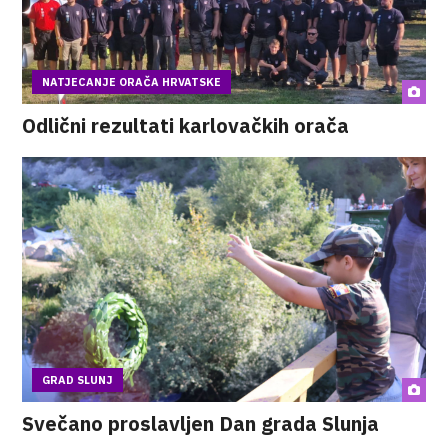
NATJECANJE ORAČA HRVATSKE
Odlični rezultati karlovačkih orača
GRAD SLUNJ
Svečano proslavljen Dan grada Slunja